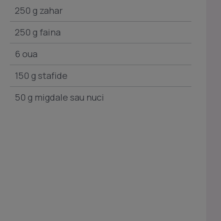
250 g zahar
250 g faina
6 oua
150 g stafide
50 g migdale sau nuci