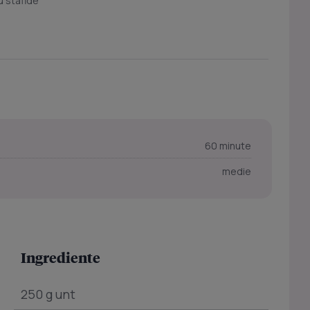
u stafide
60 minute
medie
Ingrediente
250 g unt