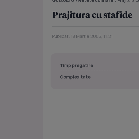
Gustos.ro
/
Retete culinare
/
Prajitura c
Prajitura cu stafide
Publicat: 18 Martie 2005, 11:21
Timp pregatire
Complexitate