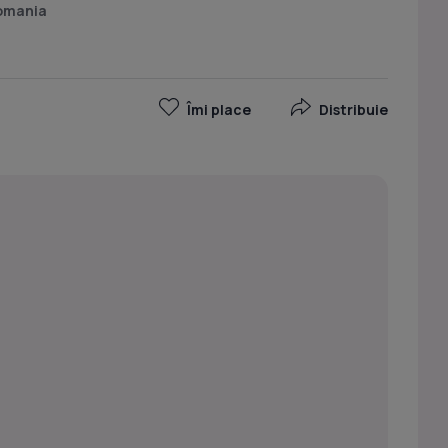
romania
Îmi place
Distribuie