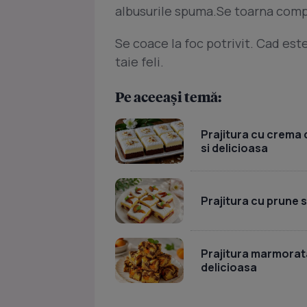
albusurile spuma.Se toarna compo
Se coace la foc potrivit. Cad este
taie feli.
Pe aceeași temă:
Prajitura cu crema d
si delicioasa
Prajitura cu prune 
Prajitura marmorata
delicioasa