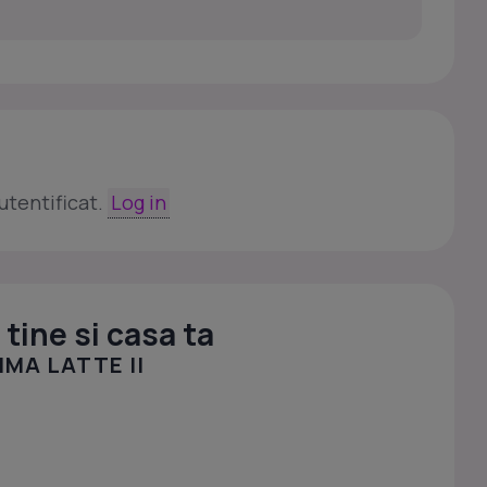
utentificat.
Log in
tine si casa ta
MA LATTE II