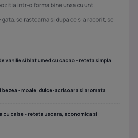
zitia intr-o forma bine unsa cu unt.
 gata, se rastoarna si dupa ce s-a racorit, se
e vanilie si blat umed cu cacao - reteta simpla
si bezea - moale, dulce-acrisoara si aromata
 cu caise - reteta usoara, economica si