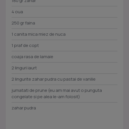
180 gr zahar
4 oua
250 gr faina
1 canita mica miez de nuca
1 praf de copt
coaja rasa de lamaie
2 linguri iaurt
2 lingurite zahar pudra cu pastai de vanilie
jumatati de prune (eu am mai avut o punguta
congelate si pe alea le-am folosit)
zahar pudra