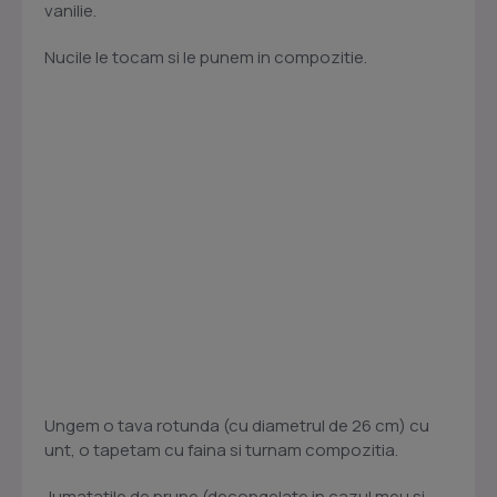
vanilie.
Nucile le tocam si le punem in compozitie.
Ungem o tava rotunda (cu diametrul de 26 cm) cu
unt, o tapetam cu faina si turnam compozitia.
Jumatatile de prune (decongelate in cazul meu si