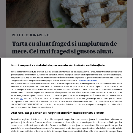
RETETECULINARE.RO
Tarta cu aluat fraged si umplutura de
mere. Cel mai fraged si gustos aluat.
O minunata minunata tarta cu aluat crocant și umplutură
Nouă ne pasă ca datele tale personale să rămână confidențiale
dulce de mere.
Noi și partenerii noștri
1019
stocăm și/sau accesăm informații pe dispozitivul dvs., precum identificatorii cookie unici
pentru prelucrarea datelor cu caracter personal. Puteți accepta sau gestiona preferințele dvs. făcând clic mai jos,
respectiv vă puteți opune utilizării unui interes legitim în orice moment pe pagina cu politica de confidențialitate. Aceste
alegeri vor fi raportate partenerilor noștri și nu vă vor afecta navigarea.
Mai multe detalii
Noi si partenerii nostri (retelele de socializare si agentiile de publicitate partenere, precum si furnizorii nostri de servicii
de date analitice) prelucram date pentru a permite website-ului sa functioneze, pentru a personaliza continutul si
anunturile publicitare afisate in functie de interesele si/sau profilul dvs., pentru a va oferi functionalitati aferente
retelelor de socializare si pentru a analiza traficul pe website. Beneficiati de drepturile prevazute de art. 15-22 din
GDPR in legatura cu prelucrarea datelor cu caracter personal. Aceste drepturi pot fi exercitate prin modalitatea
indicata
aici
. Prin click pe “ACCEPT TOATE”, acceptati folosirea tuturor Tehnologiilor de tip Cookie, care implica inclusiv
acceptul dvs. cu privire la stocarea/accesarea informatiilor de catre Vendor-ii cu care colaboram. Prin click pe “VREAU
SA MODIFIC SETARILE INDIVIDUAL” puteti schimba preferintele in mod individual, mai putin cele legate de cookie strict
necesare pentru functionarea website-ului.
Atât noi, cât și partenerii noștri prelucrăm datele pentru a oferi:
Dezvoltarea și îmbunătățirea serviciilor. Utilizarea profilurilor pentru selectarea conținutului personalizat. Măsurarea
performanței reclamelor. Stocarea și/sau accesarea informațiilor de pe un dispozitiv. Utilizarea profilurilor pentru
selectarea publicității personalizate. Crearea profilurilor de conținut personalizat. Crearea profilurilor pentru
publicitate personalizată. Măsurarea performanței conținutului. Înțelegerea publicului prin statistici sau combinații de
date din surse diferite. Utilizarea de date limitate pentru a selecta publicitatea. Utilizarea datelor limitate pentru a