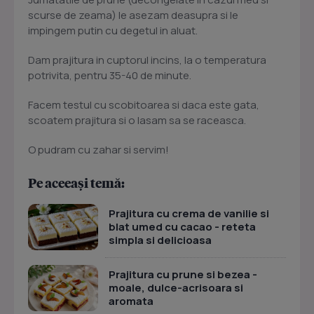
scurse de zeama) le asezam deasupra si le
impingem putin cu degetul in aluat.
Dam prajitura in cuptorul incins, la o temperatura
potrivita, pentru 35-40 de minute.
Facem testul cu scobitoarea si daca este gata,
scoatem prajitura si o lasam sa se raceasca.
O pudram cu zahar si servim!
Pe aceeași temă:
Prajitura cu crema de vanilie si
blat umed cu cacao - reteta
simpla si delicioasa
Prajitura cu prune si bezea -
moale, dulce-acrisoara si
aromata