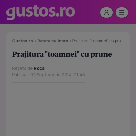
Gustos.ro
/
Retete culinare
/
Prajitura "toamnei" cu prune
Prajitura "toamnei" cu prune
Rețetă de
Rocsi
Publicat: 02 Septembrie 2014, 21:46