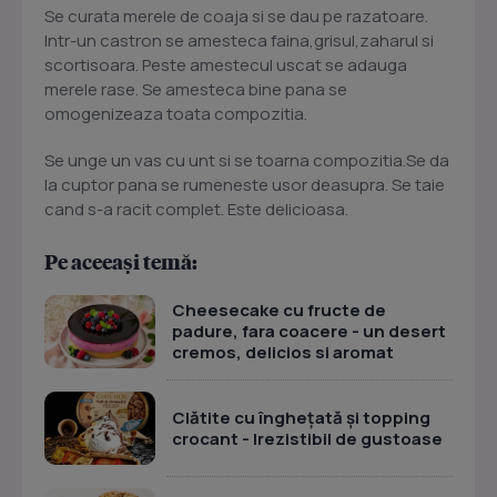
Se curata merele de coaja si se dau pe razatoare.
Intr-un castron se amesteca faina,grisul,zaharul si
scortisoara. Peste amestecul uscat se adauga
merele rase. Se amesteca bine pana se
omogenizeaza toata compozitia.
Se unge un vas cu unt si se toarna compozitia.Se da
la cuptor pana se rumeneste usor deasupra. Se taie
cand s-a racit complet. Este delicioasa.
Pe aceeași temă:
Cheesecake cu fructe de
padure, fara coacere - un desert
cremos, delicios si aromat
Clătite cu înghețată și topping
crocant - Irezistibil de gustoase