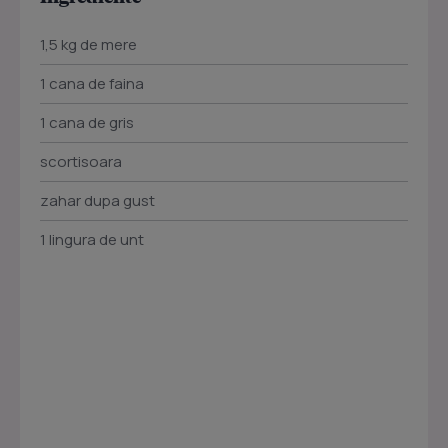
1,5 kg de mere
1 cana de faina
1 cana de gris
scortisoara
zahar dupa gust
1 lingura de unt