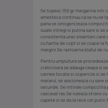
Se topesc 150 gr margarina intr-o
amesteca continuu ca sa nu se l
pana se omogenizeaza compozitia
ouale intregi si putina sare si se
consistenta unei smantani care 
cu hartie de copt si se coace la
margini.Se rastoarna blatul de rul
Pentru umplutura se procedeaza a
craticioara se adauga ceapa si se
carnea tocata si ciupercile si se
mararul, se asezoneaza cu sare si
secunde. Se intinde compozitia p
cascaval ras.Se ruleaza strans cu 
capete si se da la rece cel putin 