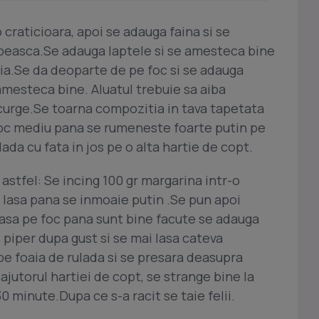
 craticioara, apoi se adauga faina si se
ipeasca.Se adauga laptele si se amesteca bine
.Se da deoparte de pe foc si se adauga
 amesteca bine. Aluatul trebuie sa aiba
curge.Se toarna compozitia in tava tapetata
 foc mediu pana se rumeneste foarte putin pe
ada cu fata in jos pe o alta hartie de copt.
stfel: Se incing 100 gr margarina intr-o
 lasa pana se inmoaie putin .Se pun apoi
 lasa pe foc pana sunt bine facute se adauga
 piper dupa gust si se mai lasa cateva
e foaia de rulada si se presara deasupra
ajutorul hartiei de copt, se strange bine la
30 minute.Dupa ce s-a racit se taie felii.