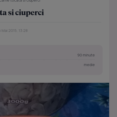
carne tocata si ciuperci
a si ciuperci
5 Mai 2015, 13:28
90 minute
medie