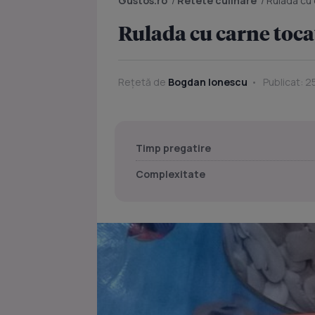
Gustos.ro
/
Retete culinare
/
Rulada cu 
Rulada cu carne tocat
Rețetă de
Bogdan Ionescu
Publicat: 2
Timp pregatire
Complexitate