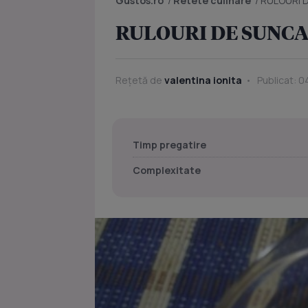
Gustos.ro
/
Retete culinare
/
RULOURI 
RULOURI DE SUNC
Rețetă de
valentina ionita
Publicat: 04
Timp pregatire
Complexitate