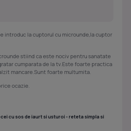
se introduc la cuptorul cu microunde,la cuptor
crounde stiind ca este nociv pentru sanatate
 gratar cumparata de la tv.Este foarte practica
alzit mancare.Sunt foarte multumita.
orice ocazie.
i cu sos de iaurt si usturoi - reteta simpla si