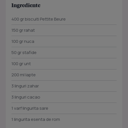
Ingrediente
400 gr biscuiti Pettite Beure
150 gr rahat
100 gr nuca
50 gr stafide
100 gr unt
200 ml lapte
3 linguri zahar
3 linguri cacao
1 varf lingurita sare
1 lingurita esenta de rom