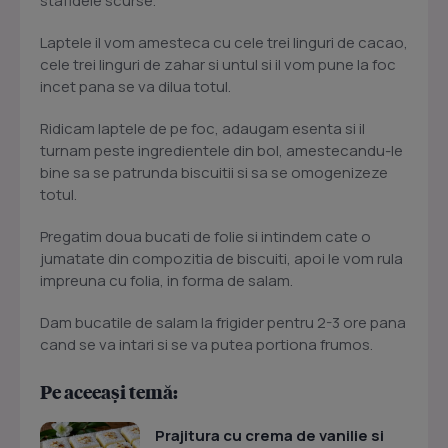
stafidele scurse.
Laptele il vom amesteca cu cele trei linguri de cacao,
cele trei linguri de zahar si untul si il vom pune la foc
incet pana se va dilua totul.
Ridicam laptele de pe foc, adaugam esenta si il
turnam peste ingredientele din bol, amestecandu-le
bine sa se patrunda biscuitii si sa se omogenizeze
totul.
Pregatim doua bucati de folie si intindem cate o
jumatate din compozitia de biscuiti, apoi le vom rula
impreuna cu folia, in forma de salam.
Dam bucatile de salam la frigider pentru 2-3 ore pana
cand se va intari si se va putea portiona frumos.
Pe aceeași temă:
Prajitura cu crema de vanilie si