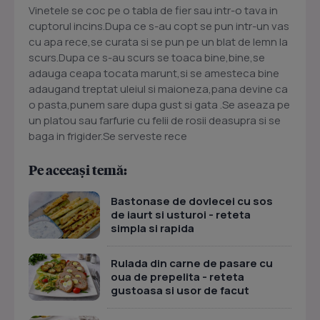
Vinetele se coc pe o tabla de fier sau intr-o tava in
cuptorul incins.Dupa ce s-au copt se pun intr-un vas
cu apa rece,se curata si se pun pe un blat de lemn la
scurs.Dupa ce s-au scurs se toaca bine,bine,se
adauga ceapa tocata marunt,si se amesteca bine
adaugand treptat uleiul si maioneza,pana devine ca
o pasta,punem sare dupa gust si gata .Se aseaza pe
un platou sau farfurie cu felii de rosii deasupra si se
baga in frigider.Se serveste rece
Pe aceeași temă:
Bastonase de dovlecei cu sos
de iaurt si usturoi - reteta
simpla si rapida
Rulada din carne de pasare cu
oua de prepelita - reteta
gustoasa si usor de facut