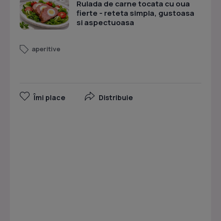
Rulada de carne tocata cu oua
fierte - reteta simpla, gustoasa
si aspectuoasa
aperitive
Îmi place
Distribuie