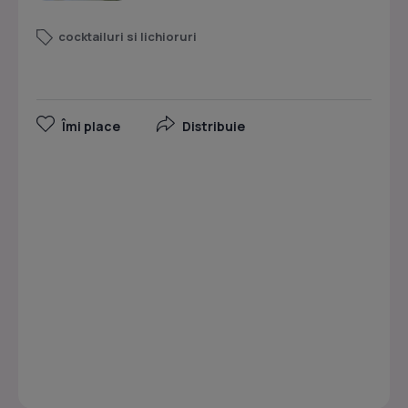
cocktailuri si lichioruri
Îmi place
Distribuie