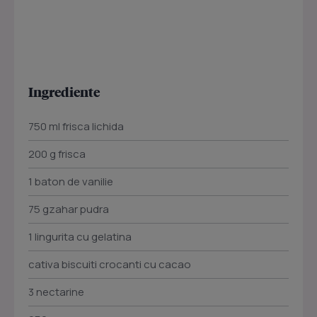
Ingrediente
750 ml frisca lichida
200 g frisca
1 baton de vanilie
75 gzahar pudra
1 lingurita cu gelatina
cativa biscuiti crocanti cu cacao
3 nectarine