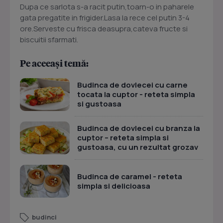
Dupa ce sarlota s-a racit putin,toarn-o in paharele
gata pregatite in frigider.Lasa la rece cel putin 3-4
ore.Serveste cu frisca deasupra,cateva fructe si
biscuitii sfarmati.
Pe aceeași temă:
Budinca de dovlecei cu carne
tocata la cuptor - reteta simpla
si gustoasa
Budinca de dovlecei cu branza la
cuptor – reteta simpla si
gustoasa, cu un rezultat grozav
Budinca de caramel - reteta
simpla si delicioasa
budinci