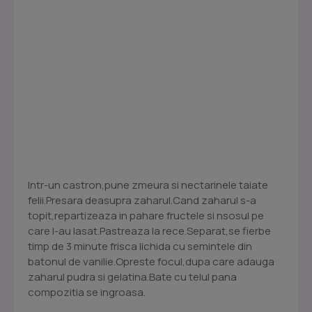
Intr-un castron,pune zmeura si nectarinele taiate
felii.Presara deasupra zaharul.Cand zaharul s-a
topit,repartizeaza in pahare fructele si nsosul pe
care l-au lasat.Pastreaza la rece.Separat,se fierbe
timp de 3 minute frisca lichida cu semintele din
batonul de vanilie.Opreste focul,dupa care adauga
zaharul pudra si gelatina.Bate cu telul pana
compozitia se ingroasa.