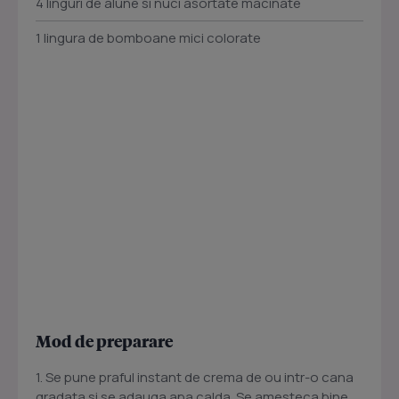
4 linguri de alune si nuci asortate macinate
1 lingura de bomboane mici colorate
Mod de preparare
1. Se pune praful instant de crema de ou intr-o cana
gradata si se adauga apa calda. Se amesteca bine