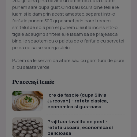
200 gr.faina pina devine un amestec ca la clatite
punem sare dupa gust.Cind sau scurs bine feliile le
luam si le dam prin acest amestec,separat intr-o
farfurie punem 300 gr.pesmet prin care trecem
smitelul de soia prin el,punem uleiul la incins intr-o
tigaie adaugind snitelele,le lasam sa se prajeasca
bine, le scaotem cu o paleta pe o farfurie cu servetel
pe ea ca sa se scurga uleiu.
Putem sa le servim ca atare sau cu garnitura de piure
si cu salata verde.
Pe aceeași temă:
Icre de fasole (dupa Silvia
Jurcovan) - reteta clasica,
economica si gustoasa
Prajitura tavalita de post -
reteta usoara, economica si
delicioasa