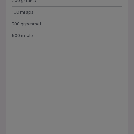
200 gr.faina
150 ml.apa
300 gr.pesmet
500 ml.ulei