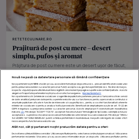
RETETECULINARE.RO
Prajitură de post cu mere – desert
simplu, pufos și aromat
Prăjitura de post cu mere este un desert ușor de făcut,
perfect pentru zilele în care vrei ceva dulce fără ouă
Nouă ne pasă ca datele tale personale să rămână confidențiale
sau...
Noi și partenerii noștri
1019
stocăm și/sau accesăm informații pe dispozitivul dvs., precum identificatorii cookie unici
pentru prelucrarea datelor cu caracter personal. Puteți accepta sau gestiona preferințele dvs. făcând clic mai jos,
respectiv vă puteți opune utilizării unui interes legitim în orice moment pe pagina cu politica de confidențialitate. Aceste
alegeri vor fi raportate partenerilor noștri și nu vă vor afecta navigarea.
Mai multe detalii
Noi si partenerii nostri (retelele de socializare si agentiile de publicitate partenere, precum si furnizorii nostri de servicii
de date analitice) prelucram date pentru a permite website-ului sa functioneze, pentru a personaliza continutul si
anunturile publicitare afisate in functie de interesele si/sau profilul dvs., pentru a va oferi functionalitati aferente
retelelor de socializare si pentru a analiza traficul pe website. Beneficiati de drepturile prevazute de art. 15-22 din
GDPR in legatura cu prelucrarea datelor cu caracter personal. Aceste drepturi pot fi exercitate prin modalitatea
indicata
aici
. Prin click pe “ACCEPT TOATE”, acceptati folosirea tuturor Tehnologiilor de tip Cookie, care implica inclusiv
acceptul dvs. cu privire la stocarea/accesarea informatiilor de catre Vendor-ii cu care colaboram. Prin click pe “VREAU
SA MODIFIC SETARILE INDIVIDUAL” puteti schimba preferintele in mod individual, mai putin cele legate de cookie strict
necesare pentru functionarea website-ului.
Atât noi, cât și partenerii noștri prelucrăm datele pentru a oferi:
Dezvoltarea și îmbunătățirea serviciilor. Utilizarea profilurilor pentru selectarea conținutului personalizat. Măsurarea
performanței reclamelor. Stocarea și/sau accesarea informațiilor de pe un dispozitiv. Utilizarea profilurilor pentru