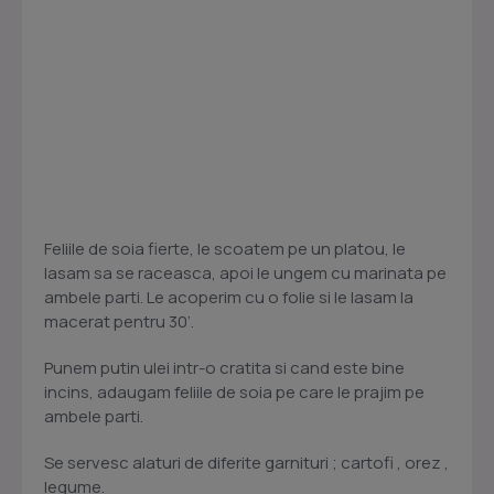
Feliile de soia fierte, le scoatem pe un platou, le
lasam sa se raceasca, apoi le ungem cu marinata pe
ambele parti. Le acoperim cu o folie si le lasam la
macerat pentru 30’.
Punem putin ulei intr-o cratita si cand este bine
incins, adaugam feliile de soia pe care le prajim pe
ambele parti.
Se servesc alaturi de diferite garnituri ; cartofi , orez ,
legume.