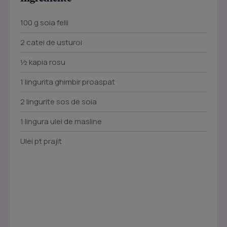
100 g soia felii
2 catei de usturoi
½ kapia rosu
1 lingurita ghimbir proaspat
2 lingurite sos de soia
1 lingura ulei de masline
Ulei pt prajit