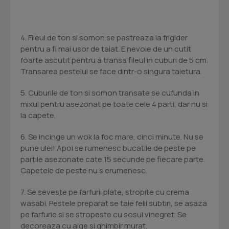
4. Fileul de ton si somon se pastreaza la frigider
pentru a fi mai usor de taiat. E nevoie de un cutit
foarte ascutit pentru a transa fileul in cuburi de 5 cm.
Transarea pestelui se face dintr-o singura taietura.
5. Cuburile de ton si somon transate se cufunda in
mixul pentru asezonat pe toate cele 4 parti, dar nu si
la capete.
6. Se incinge un wok la foc mare, cinci minute. Nu se
pune ulei! Apoi se rumenesc bucatile de peste pe
partile asezonate cate 15 secunde pe fiecare parte.
Capetele de peste nu s erumenesc.
7. Se seveste pe farfurii plate, stropite cu crema
wasabi. Pestele preparat se taie felii subtiri, se asaza
pe farfurie si se stropeste cu sosul vinegret. Se
decoreaza cu alge si ghimbir murat.