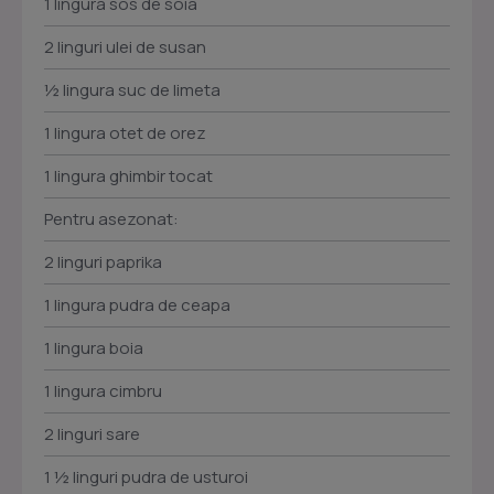
1 lingura sos de soia
2 linguri ulei de susan
½ lingura suc de limeta
1 lingura otet de orez
1 lingura ghimbir tocat
Pentru asezonat:
2 linguri paprika
1 lingura pudra de ceapa
1 lingura boia
1 lingura cimbru
2 linguri sare
1 ½ linguri pudra de usturoi