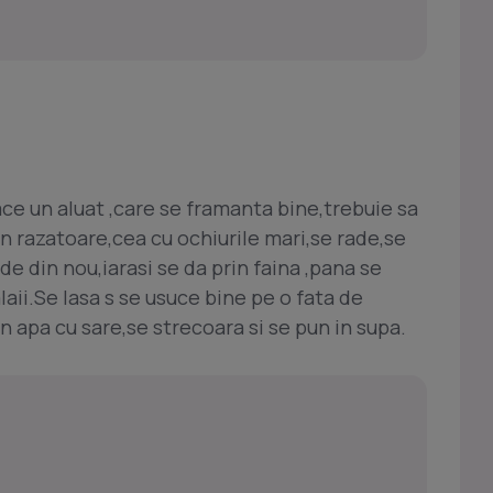
face un aluat ,care se framanta bine,trebuie sa
prin razatoare,cea cu ochiurile mari,se rade,se
ade din nou,iarasi se da prin faina ,pana se
laii.Se lasa s se usuce bine pe o fata de
n apa cu sare,se strecoara si se pun in supa.