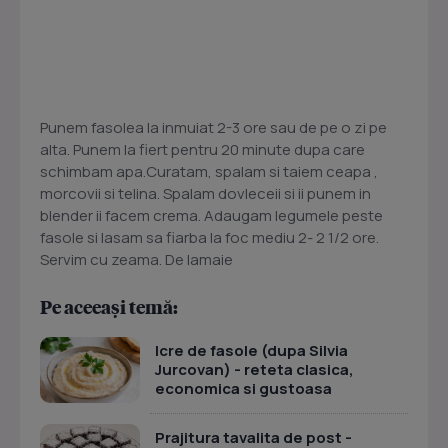
Punem fasolea la inmuiat 2-3 ore sau de pe o zi pe
alta. Punem la fiert pentru 20 minute dupa care
schimbam apa.Curatam, spalam si taiem ceapa ,
morcovii si telina. Spalam dovleceii si ii punem in
blender ii facem crema. Adaugam legumele peste
fasole si lasam sa fiarba la foc mediu 2- 2 1/2 ore.
Servim cu zeama. De lamaie
Pe aceeași temă:
Icre de fasole (dupa Silvia
Jurcovan) - reteta clasica,
economica si gustoasa
Prajitura tavalita de post -