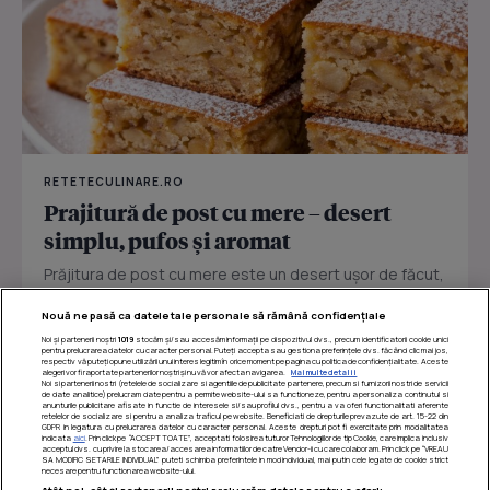
RETETECULINARE.RO
Prajitură de post cu mere – desert
simplu, pufos și aromat
Prăjitura de post cu mere este un desert ușor de făcut,
perfect pentru zilele în care vrei ceva dulce fără ouă
Nouă ne pasă ca datele tale personale să rămână confidențiale
sau...
Noi și partenerii noștri
1019
stocăm și/sau accesăm informații pe dispozitivul dvs., precum identificatorii cookie unici
pentru prelucrarea datelor cu caracter personal. Puteți accepta sau gestiona preferințele dvs. făcând clic mai jos,
respectiv vă puteți opune utilizării unui interes legitim în orice moment pe pagina cu politica de confidențialitate. Aceste
alegeri vor fi raportate partenerilor noștri și nu vă vor afecta navigarea.
Mai multe detalii
Noi si partenerii nostri (retelele de socializare si agentiile de publicitate partenere, precum si furnizorii nostri de servicii
de date analitice) prelucram date pentru a permite website-ului sa functioneze, pentru a personaliza continutul si
anunturile publicitare afisate in functie de interesele si/sau profilul dvs., pentru a va oferi functionalitati aferente
retelelor de socializare si pentru a analiza traficul pe website. Beneficiati de drepturile prevazute de art. 15-22 din
GDPR in legatura cu prelucrarea datelor cu caracter personal. Aceste drepturi pot fi exercitate prin modalitatea
indicata
aici
. Prin click pe “ACCEPT TOATE”, acceptati folosirea tuturor Tehnologiilor de tip Cookie, care implica inclusiv
acceptul dvs. cu privire la stocarea/accesarea informatiilor de catre Vendor-ii cu care colaboram. Prin click pe “VREAU
SA MODIFIC SETARILE INDIVIDUAL” puteti schimba preferintele in mod individual, mai putin cele legate de cookie strict
necesare pentru functionarea website-ului.