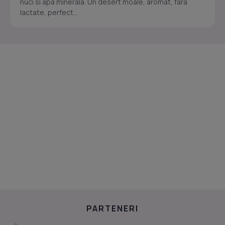
nuci si apa minerala. Un desert moale, aromat, fara
lactate, perfect...
PARTENERI