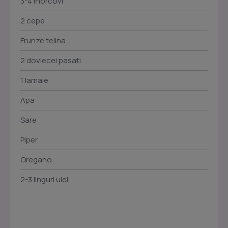
3-4 morcovi
2 cepe
Frunze telina
2 dovlecei pasati
1 lamaie
Apa
Sare
Piper
Oregano
2-3 linguri ulei