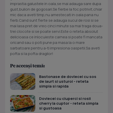
imprastia galustele in oala,se mai adauga sare dupa
gust,bulion de gogosari.Se fierbe la foc potrivit,chiar
mic daca aveti timp,nu amestecati in oala pana nu
fierb.Cand sunt fierte se adauga sucul de rosi si se
mai lasa pret de vreo cinci minute sa mai traga doua-
trei clocote si se poate servi.Este o reteta absolut
delicioasa ce inlocuieste carnea si poate fi mancata
oricand sau o poti pune pa masa la o mare
sarbatoare pentru a-ti impresiona oaspetii.Sa aveti
pofta si la pofta dragilor!
Pe aceeași temă:
Bastonase de dovlecei cu sos
de iaurt si usturoi - reteta
simpla si rapida
Dovlecei cu ciuperci si rosii
cherry la cuptor - reteta simpla
si gustoasa