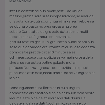
lasa sa fiarba.
Intr-un castron se pun ouale,restul de ulei de
masline,putina sare si se incepe mixarea,se adauga
gris putin cate putin,continuand mixarea.Trebuie sa
se obtina o pasta nu prea groasa,nu prea
subtire.Cantitatea de gris este data de mai multi
factori,cum ar fi:gradul de umezeala al
grisului,textura grisului si greutatea oualelor.Am pus
sase oua deoarece erau foarte mici.Se lasa aceasta
compozitie pret de circa 10 minute sa se
odihneasca,asa compotizia se va mai ingrosa de la
sine si se vor putea obtine galuste moi si
pufoase.Deci nu ingrosati compozitia sa o puteti
pune imediat in oala,lasati timp si ea se va ingrosa de
la sine.
Cand legumele sunt fierte se ia cu o lingura
compozitie din castron si se da drumul in oala peste
legume,este bine ca atunci cand dati drumul la
galuste in oala sa dati focul la mic,asa nu se vor