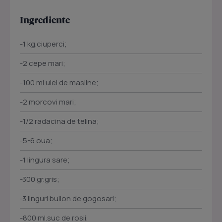
Ingrediente
-1 kg.ciuperci;
-2 cepe mari;
-100 ml.ulei de masline;
-2 morcovi mari;
-1/2 radacina de telina;
-5-6 oua;
-1 lingura sare;
-300 gr.gris;
-3 linguri bulion de gogosari;
-800 ml.suc de rosii.