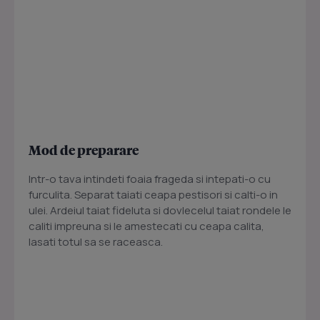
Mod de preparare
Intr-o tava intindeti foaia frageda si intepati-o cu
furculita. Separat taiati ceapa pestisori si calti-o in
ulei. Ardeiul taiat fideluta si dovlecelul taiat rondele le
caliti impreuna si le amestecati cu ceapa calita,
lasati totul sa se raceasca.