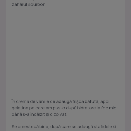
zahărul Bourbon.
În crema de vanilie de adaugă frişca bătută, apoi
gelatina pe care am pus-o după hidratare la foc mic
până s-a încălzit şi dizolvat.
Se amestecă bine, după care se adaugă stafidele şi