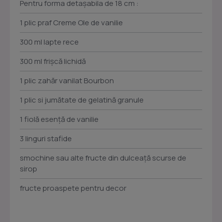
Pentru forma detaşabila de 18 cm :
1 plic praf Creme Ole de vanilie
300 ml lapte rece
300 ml frişcă lichidă
1 plic zahăr vanilat Bourbon
1 plic si jumătate de gelatină granule
1 fiolă esenţă de vanilie
3 linguri stafide
smochine sau alte fructe din dulceaţă scurse de
sirop
fructe proaspete pentru decor