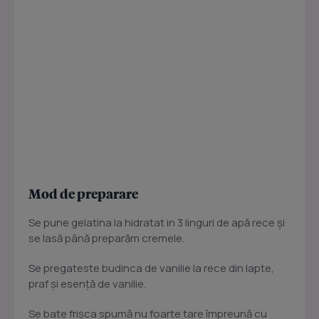
Mod de preparare
Se pune gelatina la hidratat in 3 linguri de apă rece şi
se lasă până preparăm cremele.
Se pregateste budinca de vanilie la rece din lapte,
praf şi esenţă de vanilie.
Se bate frişca spumă nu foarte tare împreună cu