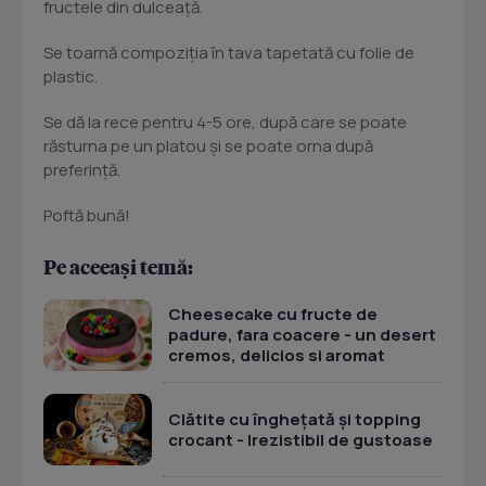
fructele din dulceaţă.
Se toarnă compoziţia în tava tapetată cu folie de
plastic.
Se dă la rece pentru 4-5 ore, după care se poate
răsturna pe un platou şi se poate orna după
preferinţă.
Poftă bună!
Pe aceeași temă:
Cheesecake cu fructe de
padure, fara coacere - un desert
cremos, delicios si aromat
Clătite cu înghețată și topping
crocant - Irezistibil de gustoase