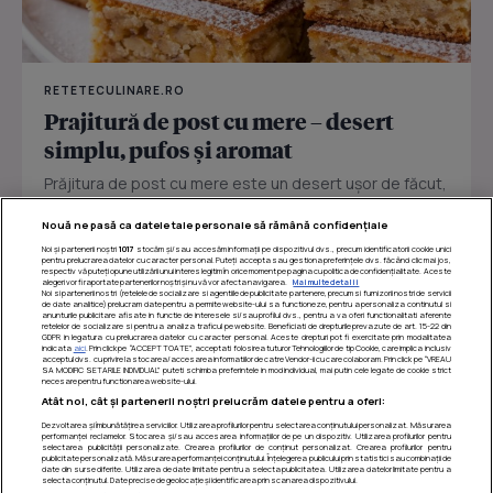
RETETECULINARE.RO
Prajitură de post cu mere – desert
simplu, pufos și aromat
Prăjitura de post cu mere este un desert ușor de făcut,
perfect pentru zilele în care vrei ceva dulce fără ouă
Nouă ne pasă ca datele tale personale să rămână confidențiale
sau...
Noi și partenerii noștri
1017
stocăm și/sau accesăm informații pe dispozitivul dvs., precum identificatorii cookie unici
pentru prelucrarea datelor cu caracter personal. Puteți accepta sau gestiona preferințele dvs. făcând clic mai jos,
respectiv vă puteți opune utilizării unui interes legitim în orice moment pe pagina cu politica de confidențialitate. Aceste
alegeri vor fi raportate partenerilor noștri și nu vă vor afecta navigarea.
Mai multe detalii
Noi si partenerii nostri (retelele de socializare si agentiile de publicitate partenere, precum si furnizorii nostri de servicii
de date analitice) prelucram date pentru a permite website-ului sa functioneze, pentru a personaliza continutul si
anunturile publicitare afisate in functie de interesele si/sau profilul dvs., pentru a va oferi functionalitati aferente
retelelor de socializare si pentru a analiza traficul pe website. Beneficiati de drepturile prevazute de art. 15-22 din
GDPR in legatura cu prelucrarea datelor cu caracter personal. Aceste drepturi pot fi exercitate prin modalitatea
indicata
aici
. Prin click pe “ACCEPT TOATE”, acceptati folosirea tuturor Tehnologiilor de tip Cookie, care implica inclusiv
acceptul dvs. cu privire la stocarea/accesarea informatiilor de catre Vendor-ii cu care colaboram. Prin click pe “VREAU
SA MODIFIC SETARILE INDIVIDUAL” puteti schimba preferintele in mod individual, mai putin cele legate de cookie strict
necesare pentru functionarea website-ului.
Atât noi, cât și partenerii noștri prelucrăm datele pentru a oferi:
Dezvoltarea și îmbunătățirea serviciilor. Utilizarea profilurilor pentru selectarea conținutului personalizat. Măsurarea
performanței reclamelor. Stocarea și/sau accesarea informațiilor de pe un dispozitiv. Utilizarea profilurilor pentru
selectarea publicității personalizate. Crearea profilurilor de conținut personalizat. Crearea profilurilor pentru
publicitate personalizată. Măsurarea performanței conținutului. Înțelegerea publicului prin statistici sau combinații de
date din surse diferite. Utilizarea de date limitate pentru a selecta publicitatea. Utilizarea datelor limitate pentru a
selecta conținutul. Date precise de geolocație și identificarea prin scanarea dispozitivului.