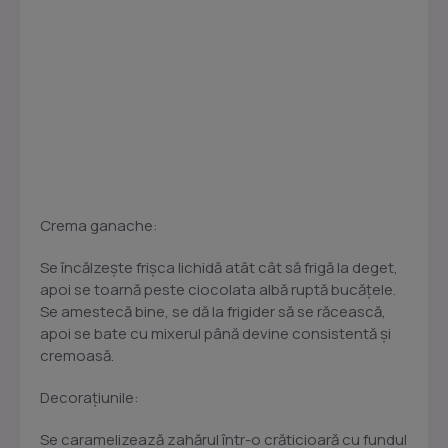
Crema ganache:
Se încălzeşte frişca lichidă atât cât să frigă la deget,
apoi se toarnă peste ciocolata albă ruptă bucăţele.
Se amestecă bine, se dă la frigider să se răcească,
apoi se bate cu mixerul până devine consistentă şi
cremoasă.
Decoraţiunile:
Se caramelizează zahărul într-o crăticioară cu fundul