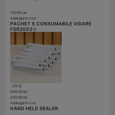
119.99 Lei
Adauga in cos
PACHET 5 CONSUMABILE VIDARE
FSR2002-I
- 29 %
699.99 lei
499.99 lei
Adauga in cos
HAND HELD SEALER