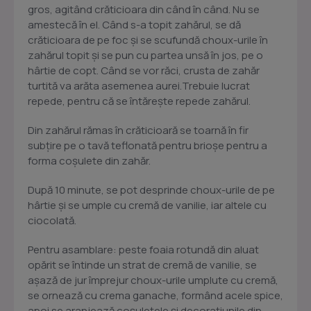
gros, agitând crăticioara din când în când. Nu se
amestecă în el. Când s-a topit zahărul, se dă
crăticioara de pe foc şi se scufundă choux-urile în
zahărul topit şi se pun cu partea unsă în jos, pe o
hârtie de copt. Când se vor răci, crusta de zahăr
turtită va arăta asemenea aurei.Trebuie lucrat
repede, pentru că se întăreşte repede zahărul.
Din zahărul rămas în crăticioară se toarnă în fir
subţire pe o tavă teflonată pentru brioşe pentru a
forma coşulete din zahăr.
După 10 minute, se pot desprinde choux-urile de pe
hârtie şi se umple cu cremă de vanilie, iar altele cu
ciocolată.
Pentru asamblare: peste foaia rotundă din aluat
opărit se întinde un strat de cremă de vanilie, se
aşază de jur împrejur choux-urile umplute cu cremă,
se ornează cu crema ganache, formând acele spice,
apoi se aranjează coşuleţele şi decoraţiunile din