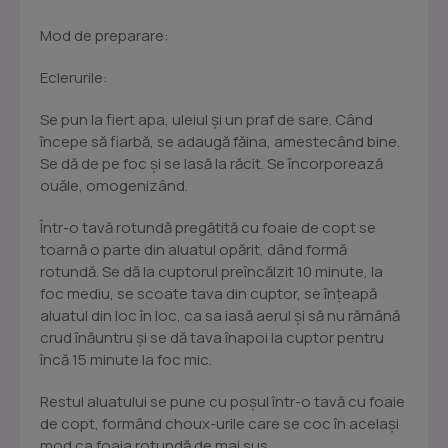
Mod de preparare:
Eclerurile:
Se pun la fiert apa, uleiul şi un praf de sare. Când
începe să fiarbă, se adaugă făina, amestecând bine.
Se dă de pe foc şi se lasă la răcit. Se încorporează
ouăle, omogenizând.
Într-o tavă rotundă pregătită cu foaie de copt se
toarnă o parte din aluatul opărit, dând formă
rotundă. Se dă la cuptorul preîncălzit 10 minute, la
foc mediu, se scoate tava din cuptor, se înţeapă
aluatul din loc în loc, ca sa iasă aerul şi să nu rămână
crud înăuntru şi se dă tava înapoi la cuptor pentru
încă 15 minute la foc mic.
Restul aluatului se pune cu poşul într-o tavă cu foaie
de copt, formând choux-urile care se coc în acelaşi
mod ca foaia rotundă de mai sus.