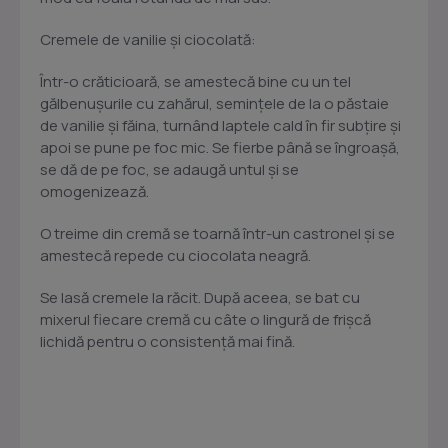
Cremele de vanilie şi ciocolată:
Într-o crăticioară, se amestecă bine cu un tel
gălbenuşurile cu zahărul, seminţele de la o păstaie
de vanilie şi făina, turnând laptele cald în fir subţire şi
apoi se pune pe foc mic. Se fierbe până se îngroaşă,
se dă de pe foc, se adaugă untul şi se
omogenizează.
O treime din cremă se toarnă într-un castronel şi se
amestecă repede cu ciocolata neagră.
Se lasă cremele la răcit. După aceea, se bat cu
mixerul fiecare cremă cu câte o lingură de frişcă
lichidă pentru o consistenţă mai fină.