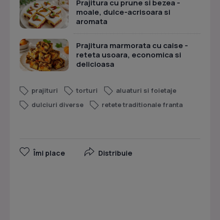
Prajitura cu prune si bezea -
moale, dulce-acrisoara si
aromata
Prajitura marmorata cu caise -
reteta usoara, economica si
delicioasa
prajituri
torturi
aluaturi si foietaje
dulciuri diverse
retete traditionale franta
Îmi place
Distribuie