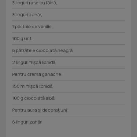
3 linguri rase cu făină,
3 linguri zahăr,
1 păstaie de vanilie,
100 g unt,
6 pătrăţele ciocolată neagră,
2 linguri frişcă lichidă,
Pentru crema ganache:
150 ml frişcă lichidă,
100 g ciocolată albă,
Pentru aura şi decoraţiuni:
6 linguri zahăr