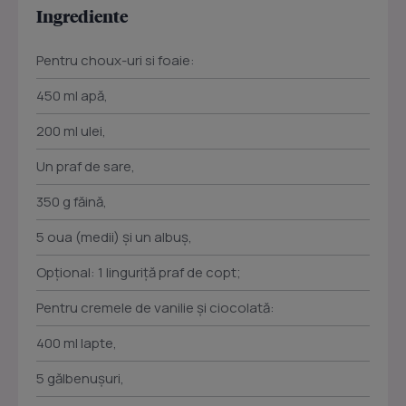
Ingrediente
Pentru choux-uri si foaie:
450 ml apă,
200 ml ulei,
Un praf de sare,
350 g făină,
5 oua (medii) şi un albuş,
Opţional: 1 linguriţă praf de copt;
Pentru cremele de vanilie şi ciocolată:
400 ml lapte,
5 gălbenuşuri,