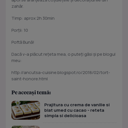
zahăr.
Timp: aprox 2h 30min
Porţii: 10
Poftă Bună!
Dacă v-a plăcut reţeta mea, o puteţi găsi şi pe blogul
meu:
http://ancutsa-cuisine.blogspot.ro/2018/02/tort-
saint-honore.html
Pe aceeași temă:
Prajitura cu crema de vanilie si
blat umed cu cacao - reteta
simpla si delicioasa