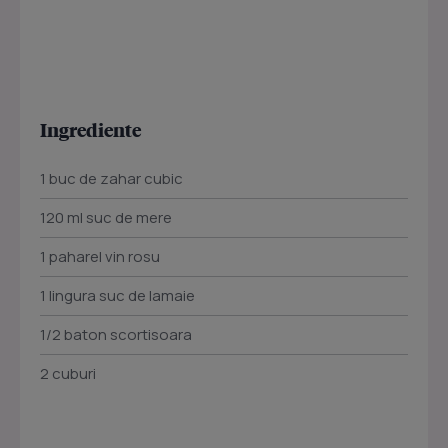
Ingrediente
1 buc de zahar cubic
120 ml suc de mere
1 paharel vin rosu
1 lingura suc de lamaie
1/2 baton scortisoara
2 cuburi