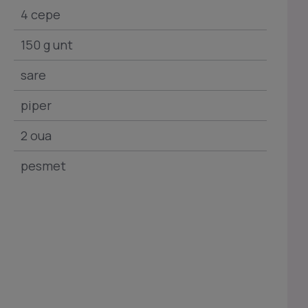
4 cepe
150 g unt
sare
piper
2 oua
pesmet