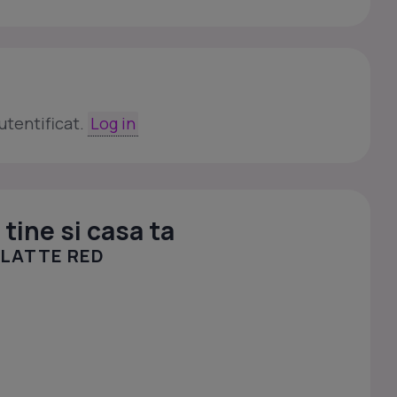
utentificat.
Log in
tine si casa ta
 LATTE RED