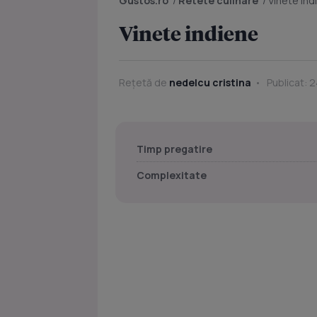
Gustos.ro
/
Retete culinare
/
Vinete ind
Vinete indiene
Rețetă de
nedelcu cristina
Publicat: 2
Timp pregatire
Complexitate