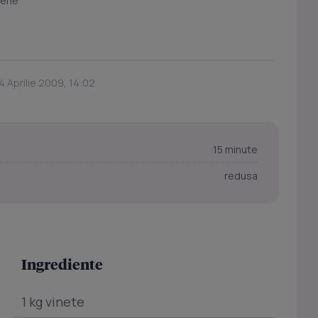
iene
4 Aprilie 2009, 14:02
15 minute
redusa
Ingrediente
1 kg vinete