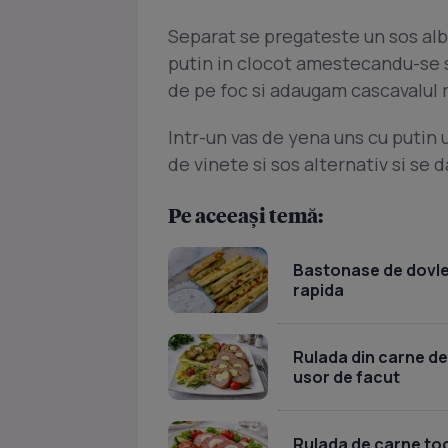
Separat se pregateste un sos alb d
putin in clocot amestecandu-se 
de pe foc si adaugam cascavalul r
Intr-un vas de yena uns cu putin 
de vinete si sos alternativ si se d
Pe aceeași temă:
Bastonase de dovlece
rapida
Rulada din carne de
usor de facut
Rulada de carne toc