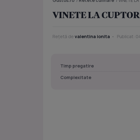
Gustos.ro
/
Retete culinare
/
VINETE L
VINETE LA CUPTOR
Rețetă de
valentina ionita
Publicat: 04
Timp pregatire
Complexitate