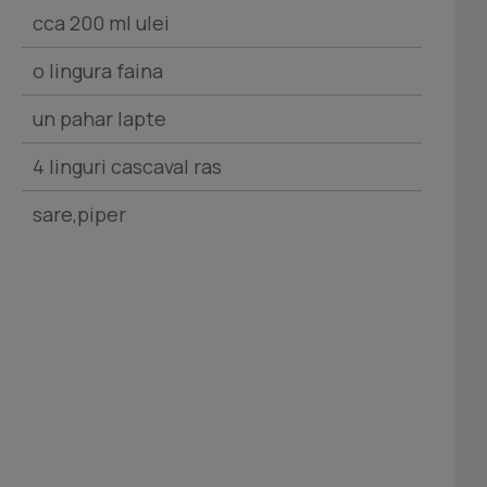
cca 200 ml ulei
o lingura faina
un pahar lapte
4 linguri cascaval ras
sare,piper