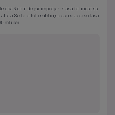
de cca 3 cem de jur imprejur in asa fel incat sa
tata.Se taie felii subtiri,se sareaza si se lasa
0 ml ulei.