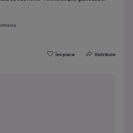
 romania
Îmi place
Distribuie