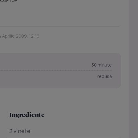
A CUPTOR
 Aprilie 2009, 12:16
30 minute
redusa
Ingrediente
2 vinete