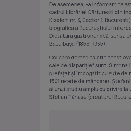
De asemenea, va informam ca astaz
cadrul Librăriei Cărtureşti din 
Kiseleff, nr. 3, Sector 1, Bucureş
biografica a Bucureştiului interb
Dictatura gastronomică, scrisa d
Bacalbaşa (1856–1935).
Cei care doresc ca prin acest e
cale de dispariţie“ sunt: Simona L
prefaţat şi îmbogăţit cu sute de
1501 reţete de mâncare), Ştefania
al unui studiu amplu cu privire la 
Stelian Tănase (creatorul Bucureş