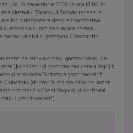
i, joi, 10 decembrie 2009, la ora 18.00, în
incinta Muzeului Ţăranului Român (şoseaua
ti) are loc o dezbatere despre identitatea
elic, avand ca punct de plecare cartea
e memorialistul şi gazetarul Constantin
veniment sa reînvie orasul gastronomic „pe
azăr (jurnalistul şi gastronomul care a îngrijit,
 note şi anecdote Dictatura gastronomică.
 Ciubotaru (doctor în ştiinţe istorice, autor
viaţa cotidiană a Casei Regale) şi scriitorul
tiului „strict secret“).