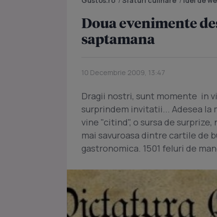
Gustos.ro
/
Sfaturi culinare
/
Idei de w
Doua evenimente desp
saptamana
10 Decembrie 2009, 13:47
Dragii nostri, sunt momente in vi
surprindem invitatii... Adesea la
vine "citind", o sursa de surprize
mai savuroasa dintre cartile de 
gastronomica. 1501 feluri de ma