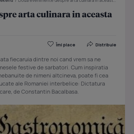
eekend
/
Doua evenimente despre arta culinara in aceasta saptamana
re arta culinara in aceasta
Îmi place
Distribuie
ata fiecaruia dintre noi cand vrem sa ne
 mesele festive de sarbatori. Cum inspiratia
, nebanuite de nimeni altcineva, poate fi cea
bucate ale Romaniei interbelice: Dictatura
ncare, de Constantin Bacalbasa.