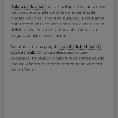
Salata de dovlecei
, de la Mazilique. O varianta ceva
mai complexa si la fel de plina de nutrienti si de
culoare. Dovlecel, ardei iute, busuioc.... Restul aflati
citind reteta. Va avertizam insa! Pozele arata atat de
delicios, incat nu va veti putea abtine de la a va
pregati voi insine asa o salata!
Bucatarasii ne-au pregatit
coaste de berbecut in
sos de vin alb
. O friptura delicioasa la care
Bucatarasii ne propun o garnitura de cartofi sau de
spanac. Aflati cum se prepara si pregatiti-va meniul
pentru Paste!