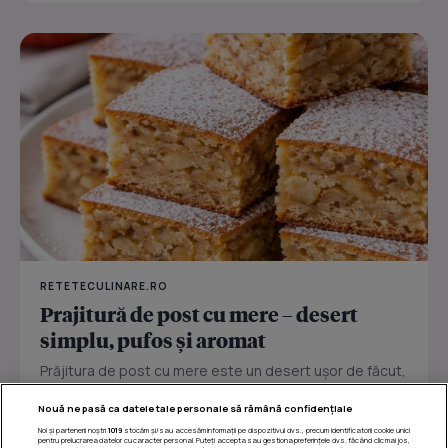
RETETECULINARE.RO
Prajitură de post cu mere – desert
simplu, pufos și aromat
Prăjitura de post cu mere este un desert ușor de făcut,
perfect pentru zilele în care vrei ceva dulce fără ouă
Nouă ne pasă ca datele tale personale să rămână confidențiale
sau...
Noi și partenerii noștri
1019
stocăm și/sau accesăm informații pe dispozitivul dvs., precum identificatorii cookie unici
pentru prelucrarea datelor cu caracter personal. Puteți accepta sau gestiona preferințele dvs. făcând clic mai jos,