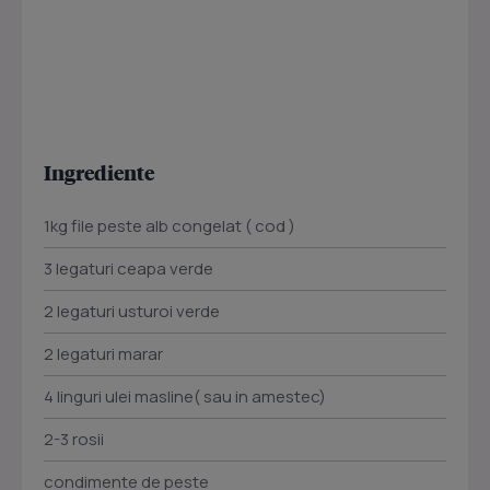
Ingrediente
1kg file peste alb congelat ( cod )
3 legaturi ceapa verde
2 legaturi usturoi verde
2 legaturi marar
4 linguri ulei masline( sau in amestec)
2-3 rosii
condimente de peste