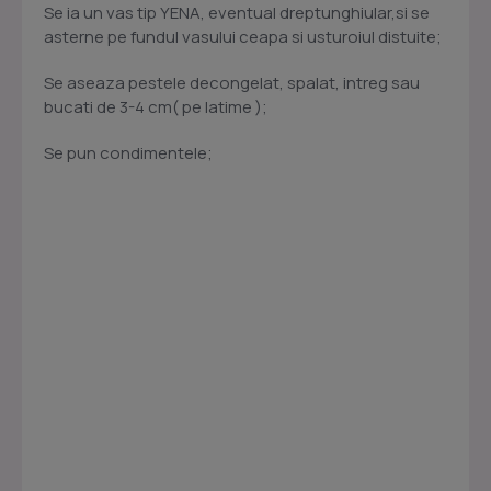
Se ia un vas tip YENA, eventual dreptunghiular,si se
asterne pe fundul vasului ceapa si usturoiul distuite;
Se aseaza pestele decongelat, spalat, intreg sau
bucati de 3-4 cm( pe latime );
Se pun condimentele;