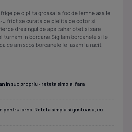
i frige pe o plita groasa la foc de lemne asa le
 fript se curata de pielita de cotor si
ierbe dresingul de apa zahar otet si sare
al turnam in borcane.Sigilam borcanele si le
a ce am scos borcanele le lasam la racit
can in suc propriu - reteta simpla, fara
an pentru iarna. Reteta simpla si gustoasa, cu