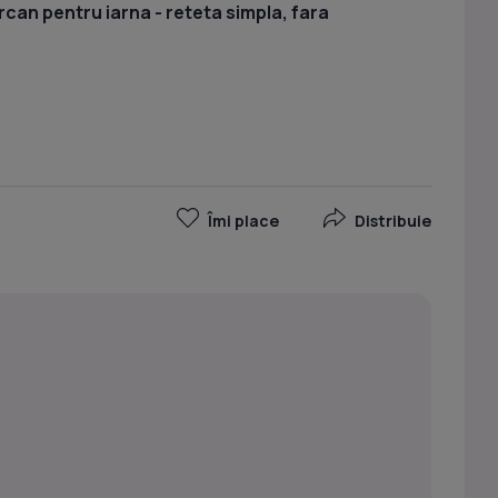
rcan pentru iarna - reteta simpla, fara
Îmi place
Distribuie