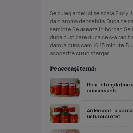
Se culeg ardeii si se spala.Flory i
da o aroma deosebita.Dupa ce sa-u
seminte.Se aseaza in borcan.Se f
dupa gust care dupa ce s-a racit 
dam la duns cam 10 15 minute.Dup
acoperite cu un stergar.
Pe aceeași temă:
Rosii intregi la bor
conservanti
Ardei copti la borc
usturoi si otet