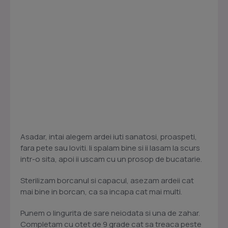
Asadar, intai alegem ardei iuti sanatosi, proaspeti,
fara pete sau loviti. Ii spalam bine si ii lasam la scurs
intr-o sita, apoi ii uscam cu un prosop de bucatarie.
Sterilizam borcanul si capacul, asezam ardeii cat
mai bine in borcan, ca sa incapa cat mai multi.
Punem o lingurita de sare neiodata si una de zahar.
Completam cu otet de 9 grade cat sa treaca peste