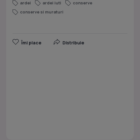
ardei
ardei iuti
conserve
conserve si muraturi
Îmi place
Distribuie