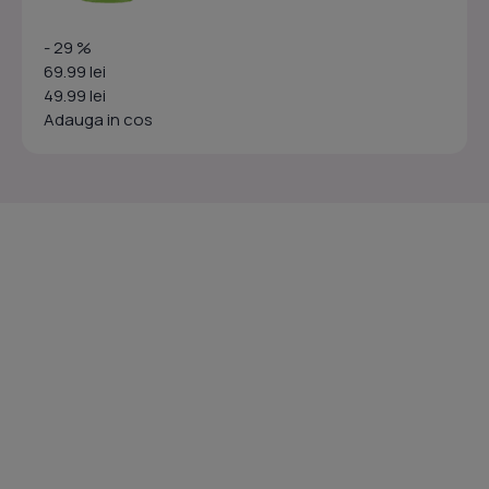
- 29 %
69.99 lei
49.99 lei
Adauga in cos