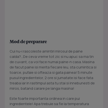
Mod de preparare
Cui nu-i rascoleste amintiri mirosul de paine
calda?...De ceva vreme tot zic si nu apuc sa ma tin
de cuvant, ca voi face numai paine-n casa. Masina
de facut paine isi merita fiecare leu, sta cumintica si
toarce, pufaie si ofteaza si gata painea! 5 minute
pusul ingredientelor, 2 ore si jumatate isi face fata
treaba iar in rastimpul asta tu stai si innebunesti de
miros, batand carare pe langa masina!
Este foarte importanta ordinea in care pui
ingredientele! Apa trebuie sa fie la temperatura