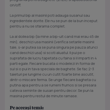
on/off.
La primul bip al masinii poti adauga susanul sau
ingredientele dorite. Ele nu se pun de la bun inceput
pentru a nu se sfarama complet.
La al doilea bip (la mine a bip-uit cand mai erau 45 de
min), deschizi usa masinii (verifica setarile masinii
tale, s-ar putea sa se puna singura pe pauza atunci
cand deschizi usa) si scoti aluatul. Il pui pe o
suprafata de lucru tapetata cu faina si il imparti in 4
parti egale. Fiecare bucata o modelezi in forma de
sul si o pui in tava speciala de baghete. Se fac 2-3
taieturi pe lungime cu un cutit foarte bine ascutit,
dintr-o miscare ferma. Se unge fiecare bagheta cu
putina apa pentru a se rumeni frumos si se presara
cateva seminte de susan pentru decor. Se pun la
masina pentru restul de minute ramase.
Pe aceeași temă: