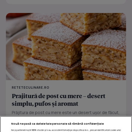
RETETECULINARE.RO
Prajitură de post cu mere – desert
simplu, pufos și aromat
Prăjitura de post cu mere este un desert ușor de făcut,
perfect pentru zilele în care vrei ceva dulce fără ouă
Nouă ne pasă ca datele tale personale să rămână confidențiale
sau...
Noi și partenerii noștri
1019
stocăm și/sau accesăm informații pe dispozitivul dvs., precum identificatorii cookie unici