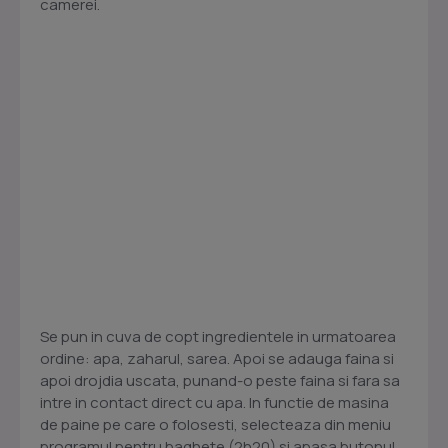
camerei.
Se pun in cuva de copt ingredientele in urmatoarea
ordine: apa, zaharul, sarea. Apoi se adauga faina si
apoi drojdia uscata, punand-o peste faina si fara sa
intre in contact direct cu apa. In functie de masina
de paine pe care o folosesti, selecteaza din meniu
programul pentru baghete (2h20) si apasa butonul