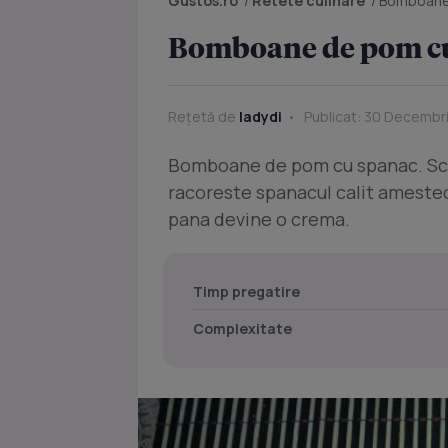
Gustos.ro
/
Retete culinare
/
Bomboane
Bomboane de pom c
Rețetă de
ladydi
Publicat: 30 Decembr
Bomboane de pom cu spanac. Scurg
racoreste spanacul calit amestec
pana devine o crema.
Timp pregatire
Complexitate