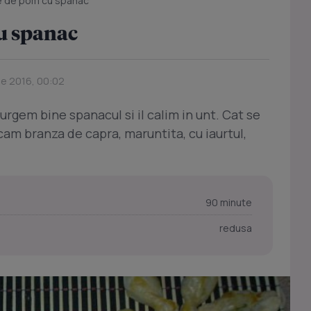
 de pom cu spanac
u spanac
ie 2016, 00:02
em bine spanacul si il calim in unt. Cat se
am branza de capra, maruntita, cu iaurtul,
90 minute
redusa