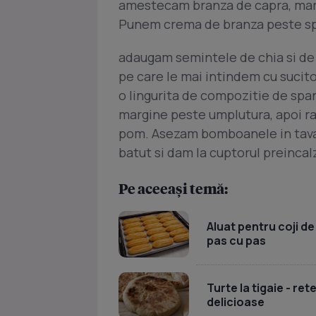
amestecam branza de capra, marun
Punem crema de branza peste s
adaugam semintele de chia si de 
pe care le mai intindem cu sucit
o lingurita de compozitie de spa
margine peste umplutura, apoi 
pom. Asezam bomboanele in tava 
batut si dam la cuptorul preinca
Pe aceeași temă:
Aluat pentru coji de
pas cu pas
Turte la tigaie - re
delicioase