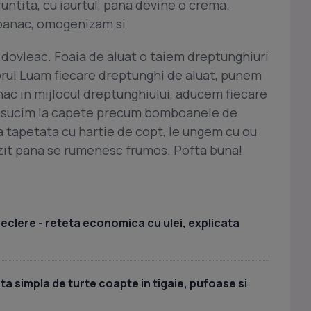
tita, cu iaurtul, pana devine o crema.
panac, omogenizam si
dovleac. Foaia de aluat o taiem dreptunghiuri
orul Luam fiecare dreptunghi de aluat, punem
nac in mijlocul dreptunghiului, aducem fiecare
rasucim la capete precum bomboanele de
tapetata cu hartie de copt, le ungem cu ou
lzit pana se rumenesc frumos. Pofta buna!
 eclere - reteta economica cu ulei, explicata
teta simpla de turte coapte in tigaie, pufoase si