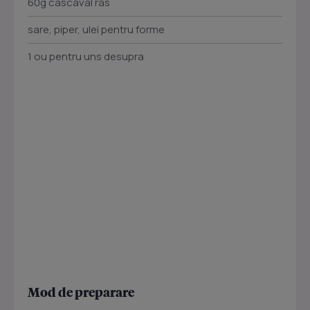
60g cascaval ras
sare, piper, ulei pentru forme
1 ou pentru uns desupra
Mod de preparare