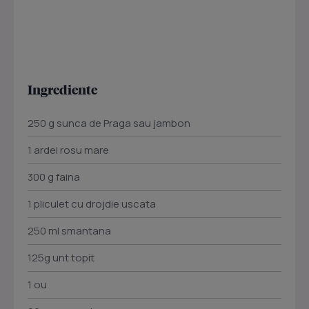
Ingrediente
250 g sunca de Praga sau jambon
1 ardei rosu mare
300 g faina
1 pliculet cu drojdie uscata
250 ml smantana
125g unt topit
1 ou