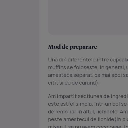
Mod de preparare
Una din diferentele intre cupcake
muffins se foloseste, in general, u
amesteca separat, ca mai apoi s
citit si eu de curand).
Am impartit sectiunea de ingredi
este astfel simpla. Intr-un bol s
de lemn, iar in altul, lichidele. 
peste amestecul de lichide(in pl
mixerul, sa nu avem cocoloase. In 