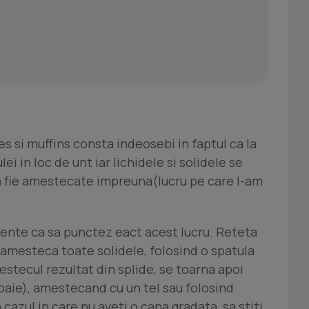
s si muffins consta indeosebi in faptul ca la
lei in loc de unt iar lichidele si solidele se
a fie amestecate impreuna(lucru pe care l-am
ente ca sa punctez eact acest lucru. Reteta
e amesteca toate solidele, folosind o spatula
Amestecul rezultat din splide, se toarna apoi
oaie), amestecand cu un tel sau folosind
cazul in care nu aveti o cana gradata, sa stiti