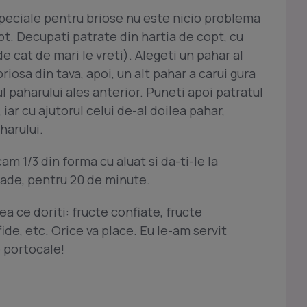
peciale pentru briose nu este nicio problema
pt. Decupati patrate din hartia de copt, cu
e cat de mari le vreti). Alegeti un pahar al
riosa din tava, apoi, un alt pahar a carui gura
l paharului ales anterior. Puneti apoi patratul
iar cu ajutorul celui de-al doilea pahar,
harului.
am 1/3 din forma cu aluat si da-ti-le la
grade, pentru 20 de minute.
a ce doriti: fructe confiate, fructe
ide, etc. Orice va place. Eu le-am servit
e portocale!