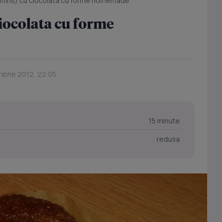
uffins) cu ciocolata cu forme homemade
ciocolata cu forme
mbrie 2012, 22:05
15 minute
redusa