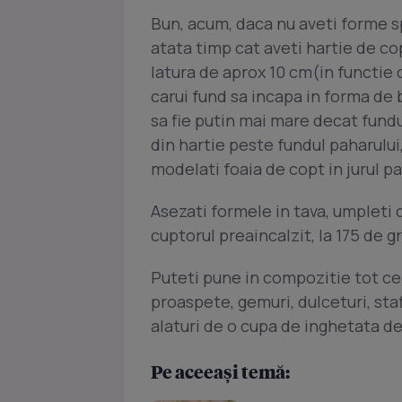
Bun, acum, daca nu aveti forme s
atata timp cat aveti hartie de co
latura de aprox 10 cm(in functie d
carui fund sa incapa in forma de b
sa fie putin mai mare decat fundu
din hartie peste fundul paharului, 
modelati foaia de copt in jurul pa
Asezati formele in tava, umpleti c
cuptorul preaincalzit, la 175 de 
Puteti pune in compozitie tot cee
proaspete, gemuri, dulceturi, staf
alaturi de o cupa de inghetata d
Pe aceeași temă: