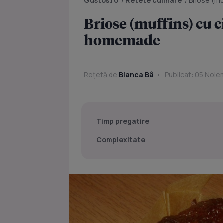
Gustos.ro
/
Retete culinare
/
Briose (m
Briose (muffins) cu 
homemade
Rețetă de
Bianca Bâ
Publicat: 05 Noie
Timp pregatire
Complexitate