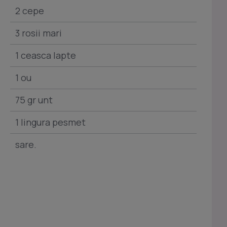
2 cepe
3 rosii mari
1 ceasca lapte
1 ou
75 gr unt
1 lingura pesmet
sare.