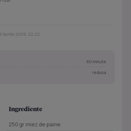
 rosii
8 Aprilie 2009, 22:22
60 minute
redusa
Ingrediente
250 gr miez de paine