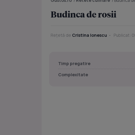
Gustos.ro
/
Retete culinare
/
Budinca de
Budinca de rosii
Rețetă de
Cristina Ionescu
Publicat: 0
Timp pregatire
Complexitate