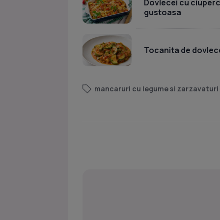
Dovlecei cu ciuperci 
gustoasa
Tocanita de dovlece
mancaruri cu legume si zarzavaturi