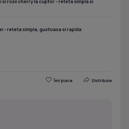
si rosii cherry la cuptor - reteta simpla si
i - reteta simpla, gustoasa si rapida
Îmi place
Distribuie