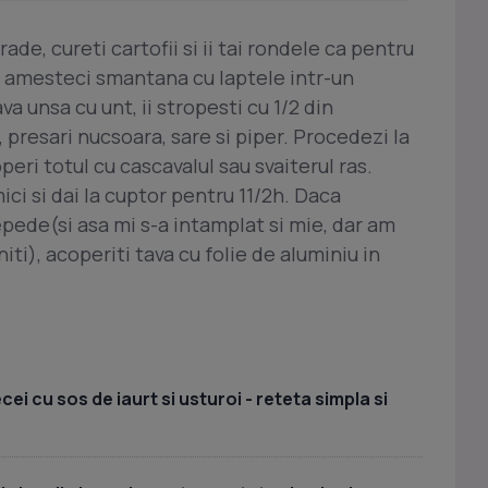
ade, cureti cartofii si ii tai rondele ca pentru
nt, amesteci smantana cu laptele intr-un
ava unsa cu unt, ii stropesti cu 1/2 din
presari nucsoara, sare si piper. Procedezi la
operi totul cu cascavalul sau svaiterul ras.
ici si dai la cuptor pentru 11/2h. Daca
pede(si asa mi s-a intamplat si mie, dar am
ti), acoperiti tava cu folie de aluminiu in
i cu sos de iaurt si usturoi - reteta simpla si