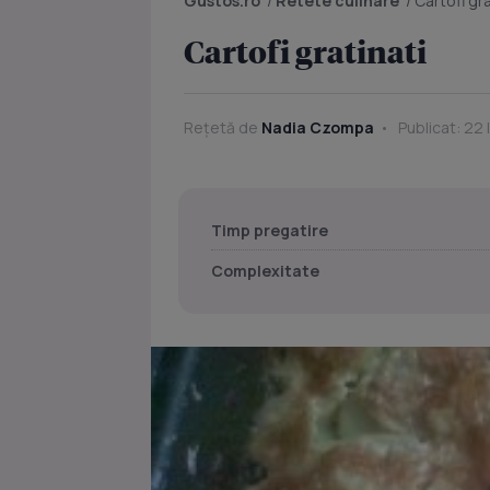
Gustos.ro
/
Retete culinare
/
Cartofi gra
Cartofi gratinati
Rețetă de
Nadia Czompa
Publicat: 22 
Timp pregatire
Complexitate