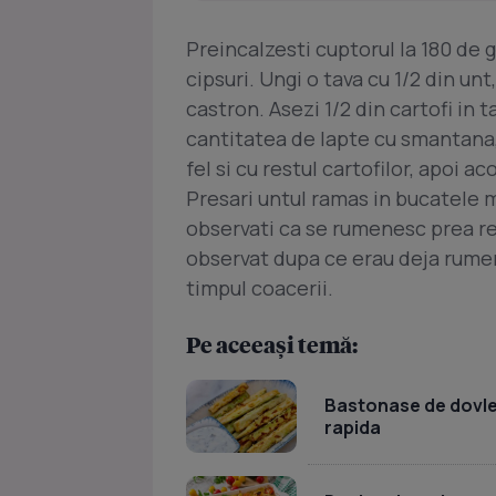
Preincalzesti cuptorul la 180 de gr
cipsuri. Ungi o tava cu 1/2 din u
castron. Asezi 1/2 din cartofi in t
cantitatea de lapte cu smantana, 
fel si cu restul cartofilor, apoi ac
Presari untul ramas in bucatele m
observati ca se rumenesc prea re
observat dupa ce erau deja rumeni
timpul coacerii.
Pe aceeași temă:
Bastonase de dovlece
rapida