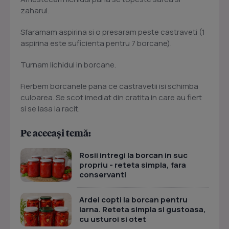
zaharul.
Sfaramam aspirina si o presaram peste castraveti (1
aspirina este suficienta pentru 7 borcane).
Turnam lichidul in borcane.
Fierbem borcanele pana ce castravetii isi schimba
culoarea. Se scot imediat din cratita in care au fiert
si se lasa la racit.
Pe aceeași temă:
Rosii intregi la borcan in suc
propriu - reteta simpla, fara
conservanti
Ardei copti la borcan pentru
iarna. Reteta simpla si gustoasa,
cu usturoi si otet