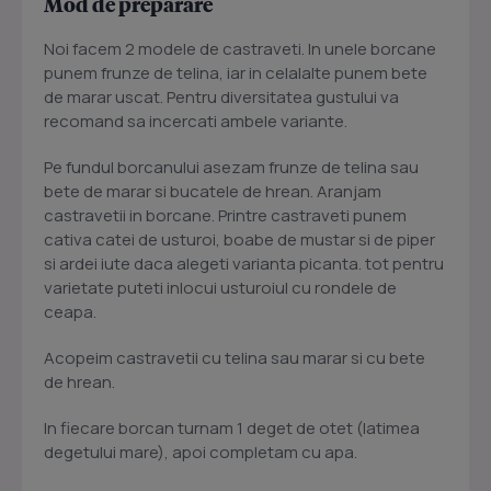
Mod de preparare
Noi facem 2 modele de castraveti. In unele borcane
punem frunze de telina, iar in celalalte punem bete
de marar uscat. Pentru diversitatea gustului va
recomand sa incercati ambele variante.
Pe fundul borcanului asezam frunze de telina sau
bete de marar si bucatele de hrean. Aranjam
castravetii in borcane. Printre castraveti punem
cativa catei de usturoi, boabe de mustar si de piper
si ardei iute daca alegeti varianta picanta. tot pentru
varietate puteti inlocui usturoiul cu rondele de
ceapa.
Acopeim castravetii cu telina sau marar si cu bete
de hrean.
In fiecare borcan turnam 1 deget de otet (latimea
degetului mare), apoi completam cu apa.