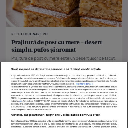
RETETECULINARE.RO
Prajitură de post cu mere – desert
simplu, pufos și aromat
Prăjitura de post cu mere este un desert ușor de făcut,
perfect pentru zilele în care vrei ceva dulce fără ouă
Nouă ne pasă ca datele tale personale să rămână confidențiale
sau...
Noi și partenerii noștri
1017
stocăm și/sau accesăm informații pe dispozitivul dvs., precum identificatorii cookie unici
pentru prelucrarea datelor cu caracter personal. Puteți accepta sau gestiona preferințele dvs. făcând clic mai jos,
respectiv vă puteți opune utilizării unui interes legitim în orice moment pe pagina cu politica de confidențialitate. Aceste
alegeri vor fi raportate partenerilor noștri și nu vă vor afecta navigarea.
Mai multe detalii
Noi si partenerii nostri (retelele de socializare si agentiile de publicitate partenere, precum si furnizorii nostri de servicii
de date analitice) prelucram date pentru a permite website-ului sa functioneze, pentru a personaliza continutul si
anunturile publicitare afisate in functie de interesele si/sau profilul dvs., pentru a va oferi functionalitati aferente
retelelor de socializare si pentru a analiza traficul pe website. Beneficiati de drepturile prevazute de art. 15-22 din
GDPR in legatura cu prelucrarea datelor cu caracter personal. Aceste drepturi pot fi exercitate prin modalitatea
indicata
aici
. Prin click pe “ACCEPT TOATE”, acceptati folosirea tuturor Tehnologiilor de tip Cookie, care implica inclusiv
acceptul dvs. cu privire la stocarea/accesarea informatiilor de catre Vendor-ii cu care colaboram. Prin click pe “VREAU
SA MODIFIC SETARILE INDIVIDUAL” puteti schimba preferintele in mod individual, mai putin cele legate de cookie strict
necesare pentru functionarea website-ului.
Atât noi, cât și partenerii noștri prelucrăm datele pentru a oferi:
Dezvoltarea și îmbunătățirea serviciilor. Utilizarea profilurilor pentru selectarea conținutului personalizat. Măsurarea
performanței reclamelor. Stocarea și/sau accesarea informațiilor de pe un dispozitiv. Utilizarea profilurilor pentru
selectarea publicității personalizate. Crearea profilurilor de conținut personalizat. Crearea profilurilor pentru