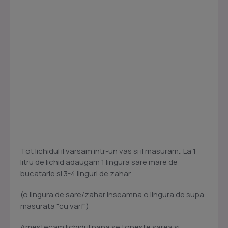
Tot lichidul il varsam intr-un vas si il masuram.. La 1
litru de lichid adaugam 1 lingura sare mare de
bucatarie si 3-4 linguri de zahar.
(o lingura de sare/zahar inseamna o lingura de supa
masurata "cu varf")
Amestecam lichidul pana se topeste sarea si