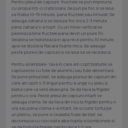
Pentru jeleul de capsuni: fruictele se pun impreuna
cu siropul intr-o craticioara. Se pun pe foc si se lasa
sa firaba 10-15 minute, pana fructele sau inmuiat. Se
adauga zaharul si se lasa pe foc inca 2-3 minute
pana zaharul s-a topit. Cu un mixer vertical se
pasireaza bine fructele pana devin un piure fin.
Gelatina se hidrateaza in apa rece pentru 10 minute,
apoi se dizola la flacara foarte mica. Se adauga
peste piureul de capsuni si se lasa sa se raceasca.
Pentru asamblare: tava in care am copt blaturile se
captuseste cu folie de aluminiu sau folie alimentara.
Se pune primul blat, se adauga piureul de capsuni din
care am oprit 4-5 linguri pentru a unge cu jeleu si
blatul care va venii deasupra. Se da tava la frigider
pentru o ora. Peste jeleul de capsuni intarit se
adauga crema. Se da tava din nou la frigider pentru o
ora sau pana crema s-a intarit. Se scoate tortul pe
un platou, se pune si cealalta foaie de blat, se
decoreaza cu ciocolata alba topita si bombonele si
se da tortul la frigider pentru inca 1-2 ore.