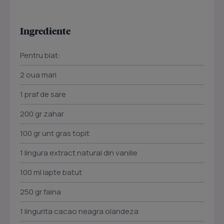
Ingrediente
Pentru blat:
2 oua mari
1 praf de sare
200 gr zahar
100 gr unt gras topit
1 lingura extract natural din vanilie
100 ml lapte batut
250 gr faina
1 lingurita cacao neagra olandeza