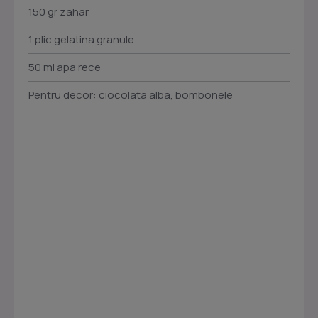
150 gr zahar
1 plic gelatina granule
50 ml apa rece
Pentru decor: ciocolata alba, bombonele