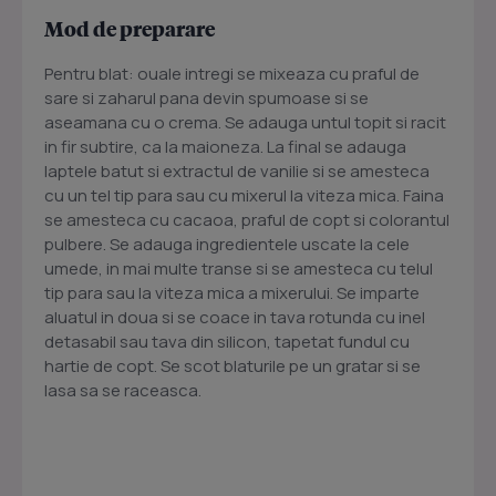
Mod de preparare
Pentru blat: ouale intregi se mixeaza cu praful de
sare si zaharul pana devin spumoase si se
aseamana cu o crema. Se adauga untul topit si racit
in fir subtire, ca la maioneza. La final se adauga
laptele batut si extractul de vanilie si se amesteca
cu un tel tip para sau cu mixerul la viteza mica. Faina
se amesteca cu cacaoa, praful de copt si colorantul
pulbere. Se adauga ingredientele uscate la cele
umede, in mai multe transe si se amesteca cu telul
tip para sau la viteza mica a mixerului. Se imparte
aluatul in doua si se coace in tava rotunda cu inel
detasabil sau tava din silicon, tapetat fundul cu
hartie de copt. Se scot blaturile pe un gratar si se
lasa sa se raceasca.