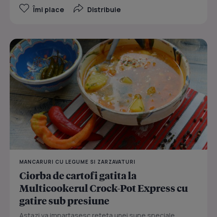
Îmi place
Distribuie
MANCARURI CU LEGUME SI ZARZAVATURI
Ciorba de cartofi gatita la
Multicookerul Crock-Pot Express cu
gatire sub presiune
Astazi va impartasesc reteta unei supe speciale.