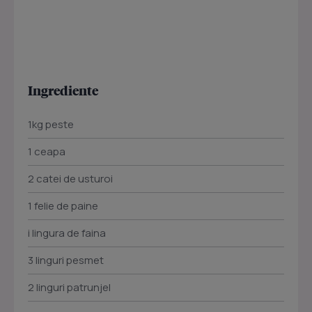
Ingrediente
1kg peste
1 ceapa
2 catei de usturoi
1 felie de paine
i lingura de faina
3 linguri pesmet
2 linguri patrunjel