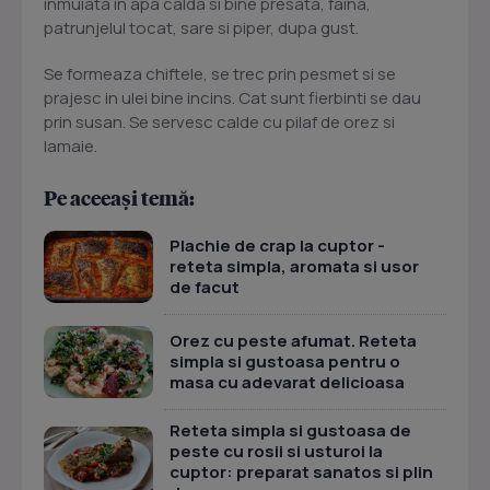
inmuiata in apa calda si bine presata, faina,
patrunjelul tocat, sare si piper, dupa gust.
Se formeaza chiftele, se trec prin pesmet si se
prajesc in ulei bine incins. Cat sunt fierbinti se dau
prin susan. Se servesc calde cu pilaf de orez si
lamaie.
Pe aceeași temă:
Plachie de crap la cuptor -
reteta simpla, aromata si usor
de facut
Orez cu peste afumat. Reteta
simpla si gustoasa pentru o
masa cu adevarat delicioasa
Reteta simpla si gustoasa de
peste cu rosii si usturoi la
cuptor: preparat sanatos si plin