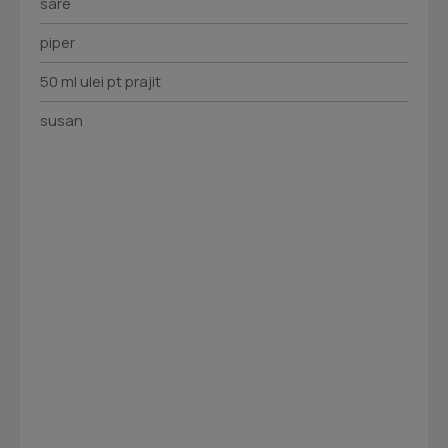
sare
piper
50 ml ulei pt prajit
susan