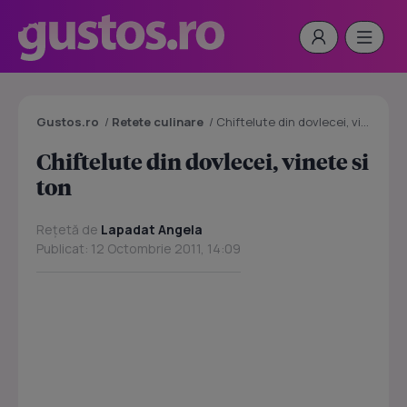
Gustos.ro
/
Retete culinare
/
Chiftelute din dovlecei, vinete si ton
Chiftelute din dovlecei, vinete si
ton
Rețetă de
Lapadat Angela
Publicat: 12 Octombrie 2011, 14:09