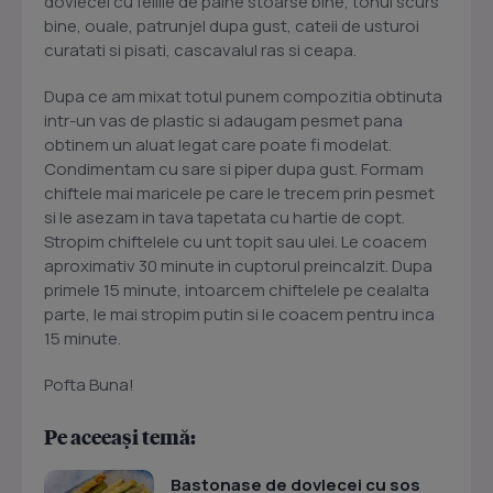
dovlecel cu feliile de paine stoarse bine, tonul scurs
bine, ouale, patrunjel dupa gust, cateii de usturoi
curatati si pisati, cascavalul ras si ceapa.
Dupa ce am mixat totul punem compozitia obtinuta
intr-un vas de plastic si adaugam pesmet pana
obtinem un aluat legat care poate fi modelat.
Condimentam cu sare si piper dupa gust. Formam
chiftele mai maricele pe care le trecem prin pesmet
si le asezam in tava tapetata cu hartie de copt.
Stropim chiftelele cu unt topit sau ulei. Le coacem
aproximativ 30 minute in cuptorul preincalzit. Dupa
primele 15 minute, intoarcem chiftelele pe cealalta
parte, le mai stropim putin si le coacem pentru inca
15 minute.
Pofta Buna!
Pe aceeași temă:
Bastonase de dovlecei cu sos