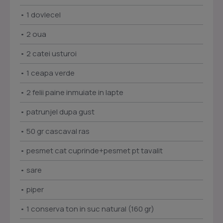
• 1 dovlecel
• 2 oua
• 2 catei usturoi
• 1 ceapa verde
• 2 felii paine inmuiate in lapte
• patrunjel dupa gust
• 50 gr cascaval ras
• pesmet cat cuprinde+pesmet pt tavalit
• sare
• piper
• 1 conserva ton in suc natural (160 gr)