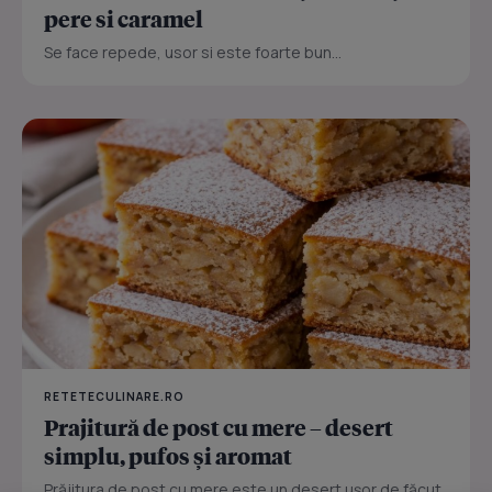
pere si caramel
Se face repede, usor si este foarte bun...
RETETECULINARE.RO
Prajitură de post cu mere – desert
simplu, pufos și aromat
Prăjitura de post cu mere este un desert ușor de făcut,