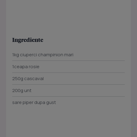
Ingrediente
1kg ciuperci champinion mari
1ceapa rosie
250g cascaval
200g unt
sare piper dupa gust