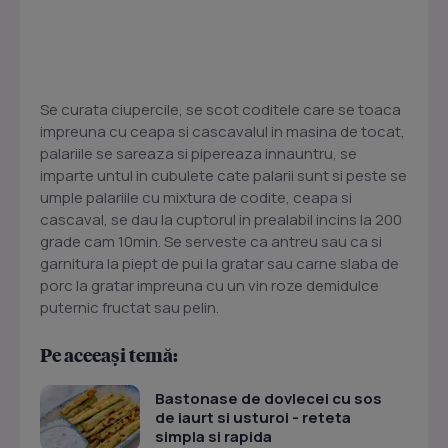
Se curata ciupercile, se scot coditele care se toaca
impreuna cu ceapa si cascavalul in masina de tocat,
palariile se sareaza si pipereaza innauntru, se
imparte untul in cubulete cate palarii sunt si peste se
umple palariile cu mixtura de codite, ceapa si
cascaval, se dau la cuptorul in prealabil incins la 200
grade cam 10min. Se serveste ca antreu sau ca si
garnitura la piept de pui la gratar sau carne slaba de
porc la gratar impreuna cu un vin roze demidulce
puternic fructat sau pelin.
Pe aceeași temă:
Bastonase de dovlecei cu sos
de iaurt si usturoi - reteta
simpla si rapida