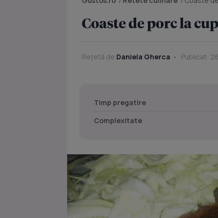
Gustos.ro
/
Retete culinare
/
Coaste de
Coaste de porc la cu
Rețetă de
Daniela Gherca
Publicat: 26
Timp pregatire
Complexitate