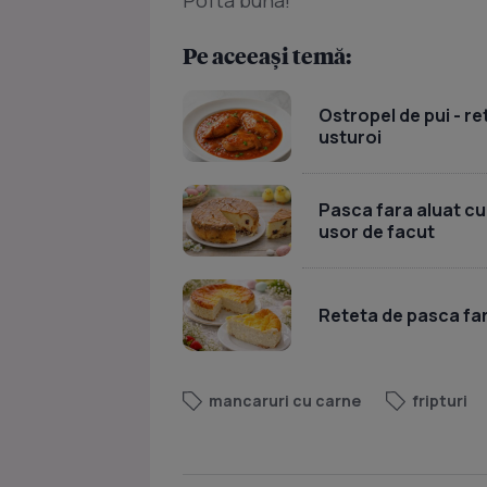
Pofta buna!
Pe aceeași temă:
Ostropel de pui - re
usturoi
Pasca fara aluat cu
usor de facut
Reteta de pasca far
mancaruri cu carne
fripturi