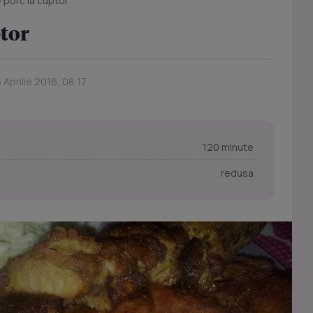
 porc la cuptor
ptor
 Aprilie 2016, 08:17
120 minute
redusa