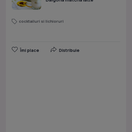
cocktailuri si lichioruri
Îmi place
Distribuie