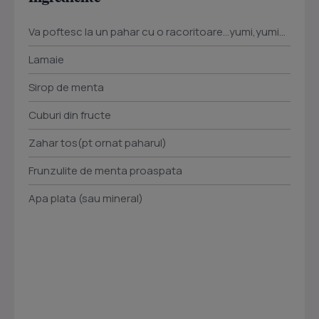
Va poftesc la un pahar cu o racoritoare…yumi,yumi…
Lamaie
Sirop de menta
Cuburi din fructe
Zahar tos(pt ornat paharul)
Frunzulite de menta proaspata
Apa plata (sau mineral)