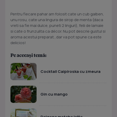
Pentru fiecare pahar am folosit cate un cub galben,
unu rosu, cate una lingura de sirop de menta (daca
vreti sa fie mai dulce, puneti 2 linguri), felii de lamaie
si cate o frunzulita ca décor. Nu pot descrie gustul si
aroma acestui preparat…dar va pot spune ca este
delicios!
Pe aceeași temă:
Cocktail Caipiroska cu zmeura
Gin cu mango
Dalgona matcha latte