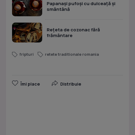
Papanași pufoși cu dulceață și
smântână
Rețeta de cozonac fără
frământare
fripturi
retete traditionale romania
Îmi place
Distribuie