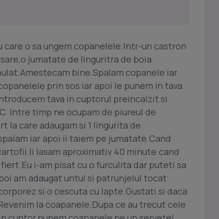
u care o sa ungem copanelele.Intr-un castron
 sare,o jumatate de linguritra de boia
ranulat.Amestecam bine.Spalam copanele iar
opanelele prin sos iar apoi le punem in tava
Introducem tava in cuptorul preincalzit si
C. Intre timp ne ocupam de piureul de
rt la care adaugam si 1 lingurita de
 spalam iar apoi ii taiem pe jumatate.Cand
cartofii.Ii lasam aproximativ 40 minute.cand
iert.Eu i-am pisat cu o furculita dar puteti sa
Apoi am adaugat untul si patrunjelul tocat
corporez si o cescuta cu lapte.Gustati si daca
.Revenim la coapanele.Dupa ce au trecut cele
in cuptor,punem coapanele pe un servetel