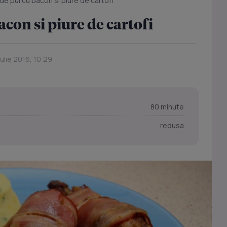
e pui cu bacon si piure de cartofi
con si piure de cartofi
Iulie 2016, 10:29
80 minute
redusa