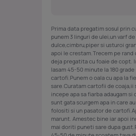
Prima data pregatim sosul prin c
punem 3 linguri de ulei,un varf de
dulce,cimbru,piper si usturoi g
apoi le crestam.Trecem pe rand c
deja pregatita cu foaie de copt. 
lasam 45-50 minute la 180 grade 
cartofi.Punem o oala cu apa la fie
sare.Curatam cartofii de coaja,ii
incepe apa sa fiarba adaugam si 
sunt gata scurgem apa in care au f
folositi si un pasator de cartofi.
marunt. Amestec bine iar apoi in
mai doriti puneti sare dupa gust
45-50 de minute scoatem tava d