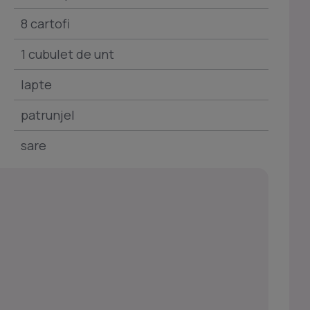
8 cartofi
1 cubulet de unt
lapte
patrunjel
sare