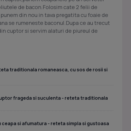
eliutele de bacon.Folosim cate 2 felii de
punem din nou in tava pregatita cu foaie de
pana se rumeneste baconul.Dupa ce au trecut
n cuptor si servim alaturi de piureul de
teta traditionala romaneasca, cu sos de rosii si
cuptor frageda si suculenta - reteta traditionala
u ceapa si afumatura - reteta simpla si gustoasa