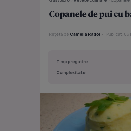
Gustos.ro
/
Retete culinare
/
Copanele d
Copanele de pui cu ba
Rețetă de
Camelia Radoi
Publicat: 06 
Timp pregatire
Complexitate