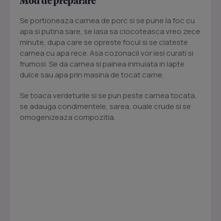
Mod de preparare
Se portioneaza carnea de porc si se pune la foc cu
apa si putina sare, se lasa sa clocoteasca vreo zece
minute, dupa care se opreste focul si se clateste
carnea cu apa rece. Asa cozonacii vor iesi curati si
frumosi. Se da carnea si painea inmuiata in lapte
dulce sau apa prin masina de tocat carne.
Se toaca verdeturile si se pun peste carnea tocata,
se adauga condimentele, sarea, ouale crude si se
omogenizeaza compozitia.