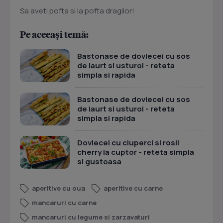
Sa aveti pofta si la pofta dragilor!
Pe aceeași temă:
Bastonase de dovlecei cu sos
de iaurt si usturoi - reteta
simpla si rapida
Bastonase de dovlecei cu sos
de iaurt si usturoi - reteta
simpla si rapida
Dovlecei cu ciuperci si rosii
cherry la cuptor - reteta simpla
si gustoasa
aperitive cu oua
aperitive cu carne
mancaruri cu carne
mancaruri cu legume si zarzavaturi