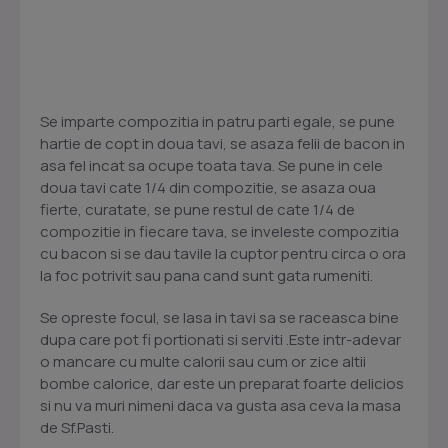
Se imparte compozitia in patru parti egale, se pune
hartie de copt in doua tavi, se asaza felii de bacon in
asa fel incat sa ocupe toata tava. Se pune in cele
doua tavi cate 1/4 din compozitie, se asaza oua
fierte, curatate, se pune restul de cate 1/4 de
compozitie in fiecare tava, se inveleste compozitia
cu bacon si se dau tavile la cuptor pentru circa o ora
la foc potrivit sau pana cand sunt gata rumeniti.
Se opreste focul, se lasa in tavi sa se raceasca bine
dupa care pot fi portionati si serviti .Este intr-adevar
o mancare cu multe calorii sau cum or zice altii
bombe calorice, dar este un preparat foarte delicios
si nu va muri nimeni daca va gusta asa ceva la masa
de Sf.Pasti.