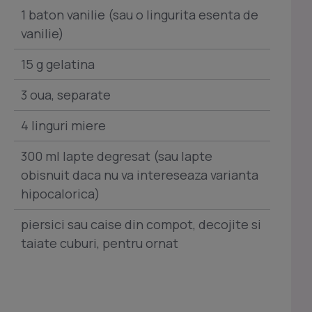
1 baton vanilie (sau o lingurita esenta de
vanilie)
15 g gelatina
3 oua, separate
4 linguri miere
300 ml lapte degresat (sau lapte
obisnuit daca nu va intereseaza varianta
hipocalorica)
piersici sau caise din compot, decojite si
taiate cuburi, pentru ornat