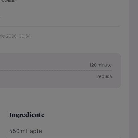
VANILIE.
.
unie 2008, 09:54
120 minute
redusa
Ingrediente
450 ml lapte