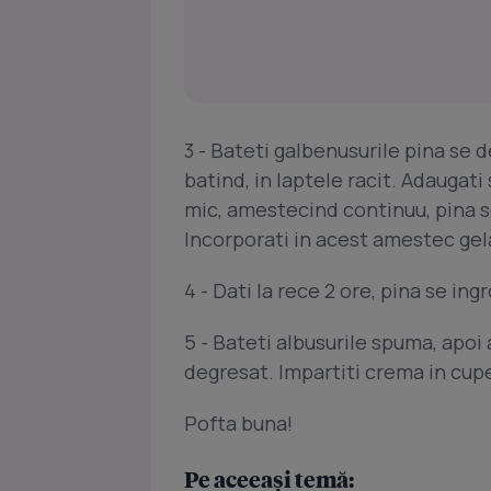
3 - Bateti galbenusurile pina se d
batind, in laptele racit. Adaugati
mic, amestecind continuu, pina se
Incorporati in acest amestec gela
4 - Dati la rece 2 ore, pina se in
5 - Bateti albusurile spuma, apoi
degresat. Impartiti crema in cupe
Pofta buna!
Pe aceeași temă: