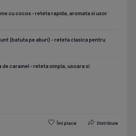
e cu cocos - reteta rapida, aromata si usor
nt (batuta pe aburi) - reteta clasica pentru
de caramel - reteta simpla, usoara si
Îmi place
Distribuie