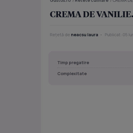
Gustos.ro
/
Retete culinare
/
CREMA DE 
CREMA DE VANILIE
Rețetă de
neacsu laura
Publicat: 05 I
Timp pregatire
Complexitate