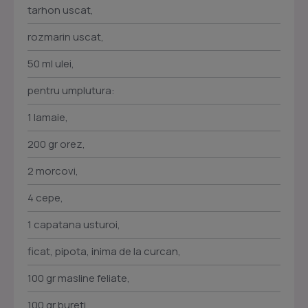
tarhon uscat,
rozmarin uscat,
50 ml ulei,
pentru umplutura:
1 lamaie,
200 gr orez,
2 morcovi,
4 cepe,
1 capatana usturoi,
ficat, pipota, inima de la curcan,
100 gr masline feliate,
100 gr bureti,