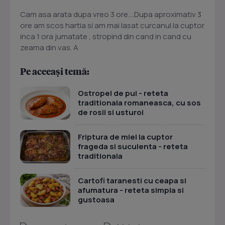
Cam asa arata dupa vreo 3 ore....Dupa aproximativ 3
ore am scos hartia si am mai lasat curcanul la cuptor
inca 1 ora jumatate , stropind din cand in cand cu
zeama din vas. A
Pe aceeași temă:
Ostropel de pui - reteta
traditionala romaneasca, cu sos
de rosii si usturoi
Friptura de miel la cuptor
frageda si suculenta - reteta
traditionala
Cartofi taranesti cu ceapa si
afumatura - reteta simpla si
gustoasa