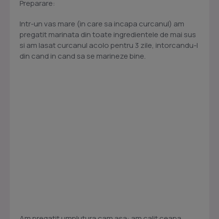
Preparare:
Intr-un vas mare (in care sa incapa curcanul) am
pregatit marinata din toate ingredientele de mai sus
si am lasat curcanul acolo pentru 3 zile, intorcandu-l
din cand in cand sa se marineze bine.
Am pregatit umplutura cam asa: am calit ceapa