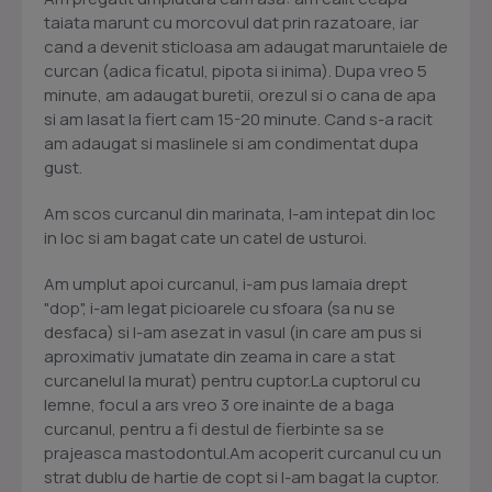
taiata marunt cu morcovul dat prin razatoare, iar
cand a devenit sticloasa am adaugat maruntaiele de
curcan (adica ficatul, pipota si inima). Dupa vreo 5
minute, am adaugat buretii, orezul si o cana de apa
si am lasat la fiert cam 15-20 minute. Cand s-a racit
am adaugat si maslinele si am condimentat dupa
gust.
Am scos curcanul din marinata, l-am intepat din loc
in loc si am bagat cate un catel de usturoi.
Am umplut apoi curcanul, i-am pus lamaia drept
"dop", i-am legat picioarele cu sfoara (sa nu se
desfaca) si l-am asezat in vasul (in care am pus si
aproximativ jumatate din zeama in care a stat
curcanelul la murat) pentru cuptor.La cuptorul cu
lemne, focul a ars vreo 3 ore inainte de a baga
curcanul, pentru a fi destul de fierbinte sa se
prajeasca mastodontul.Am acoperit curcanul cu un
strat dublu de hartie de copt si l-am bagat la cuptor.