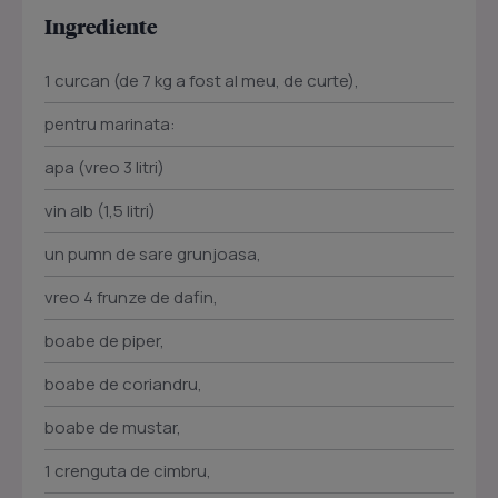
Ingrediente
1 curcan (de 7 kg a fost al meu, de curte),
pentru marinata:
apa (vreo 3 litri)
vin alb (1,5 litri)
un pumn de sare grunjoasa,
vreo 4 frunze de dafin,
boabe de piper,
boabe de coriandru,
boabe de mustar,
1 crenguta de cimbru,