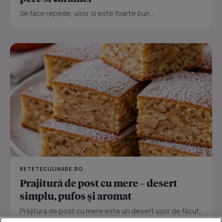
Se face repede, usor si este foarte bun...
RETETECULINARE.RO
Prajitură de post cu mere – desert
simplu, pufos și aromat
Prăjitura de post cu mere este un desert ușor de făcut,
perfect pentru zilele în care vrei ceva dulce fără ouă