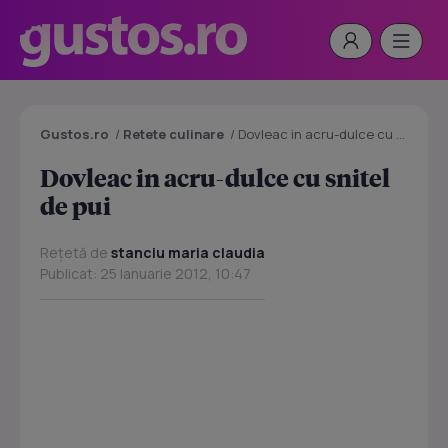
Gustos.ro
/
Retete culinare
/
Dovleac in acru-dulce cu snitel de pui
Dovleac in acru-dulce cu snitel
de pui
Rețetă de
stanciu maria claudia
Publicat: 25 Ianuarie 2012, 10:47