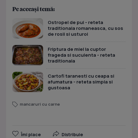
Pe aceeași temă:
Ostropel de pui - reteta
traditionala romaneasca, cu sos
de rosii si usturoi
Friptura de miel la cuptor
frageda si suculenta - reteta
traditionala
Cartofi taranesti cu ceapa si
afumatura - reteta simpla si
gustoasa
mancaruri cu carne
Îmi place
Distribuie