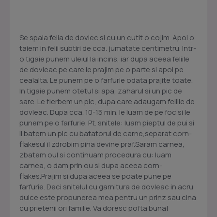
Se spala felia de dovlec si cu un cutit o cojim. Apoi o
taiem in felii subtiri de cca. jumatate centimetru. Intr-
o tigaie punem uleiul la incins, iar dupa aceea feliile
de dovleac pe care le prajim pe o parte si apoi pe
cealalta. Le punem pe o farfurie odata prajite toate.
In tigaie punem otetul si apa, zaharul si un pic de
sare. Le fierbem un pic, dupa care adaugam feliile de
dovleac. Dupa cca. 10-15 min. le luam de pe foc si le
punem pe o farfurie. Pt. snitele: luam pieptul de pui si
il batem un pic cu batatorul de carne,separat corn-
flakesul il zdrobim pina devine praf.Saram carnea,
zbatem oul si continuam procedura cu: luam
carnea, o dam prin ou si dupa aceea corn-
flakes.Prajim si dupa aceea se poate pune pe
farfurie. Deci snitelul cu garnitura de dovleac in acru
dulce este propunerea mea pentru un prinz sau cina
cu prietenii ori familie. Va doresc pofta buna!