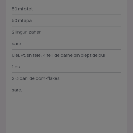
50 ml otet
50 ml apa
2 linguri zahar
sare
ulei. Pt. snitele: 4 felii de carne din piept de pui
1 ou
2-3 cani de corn-flakes
sare.