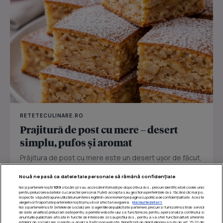
RETETECULINARE.RO
Prajitură de post cu mere – desert
simplu, pufos și aromat
Prăjitura de post cu mere este un desert ușor de făcut,
perfect pentru zilele în care vrei ceva dulce fără ouă
Nouă ne pasă ca datele tale personale să rămână confidențiale
sau...
Noi și partenerii noștri
1019
stocăm și/sau accesăm informații pe dispozitivul dvs., precum identificatorii cookie unici
pentru prelucrarea datelor cu caracter personal. Puteți accepta sau gestiona preferințele dvs. făcând clic mai jos,
respectiv vă puteți opune utilizării unui interes legitim în orice moment pe pagina cu politica de confidențialitate. Aceste
alegeri vor fi raportate partenerilor noștri și nu vă vor afecta navigarea.
Mai multe detalii
Noi si partenerii nostri (retelele de socializare si agentiile de publicitate partenere, precum si furnizorii nostri de servicii
de date analitice) prelucram date pentru a permite website-ului sa functioneze, pentru a personaliza continutul si
anunturile publicitare afisate in functie de interesele si/sau profilul dvs., pentru a va oferi functionalitati aferente
retelelor de socializare si pentru a analiza traficul pe website. Beneficiati de drepturile prevazute de art. 15-22 din