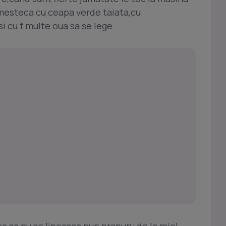
mesteca cu ceapa verde taiata,cu
i cu f.multe oua sa se lege.
na sa nu se lipeasca,pun prapuru de la miel