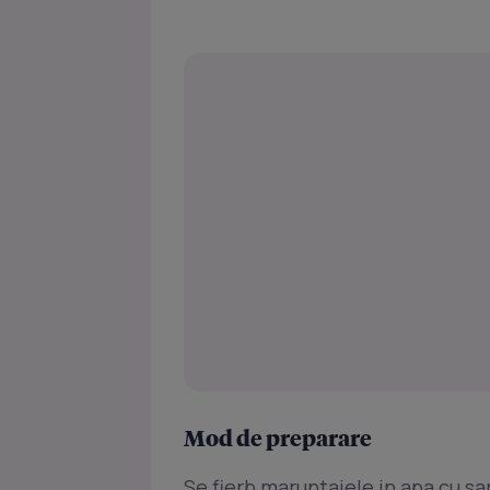
Mod de preparare
Se fierb maruntaiele in apa cu sa