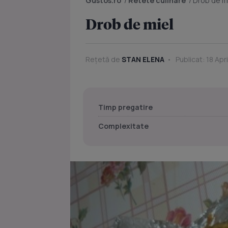
Gustos.ro
/
Retete culinare
/
Drob de m
Drob de miel
Rețetă de
STAN ELENA
Publicat: 18 Apr
Timp pregatire
Complexitate