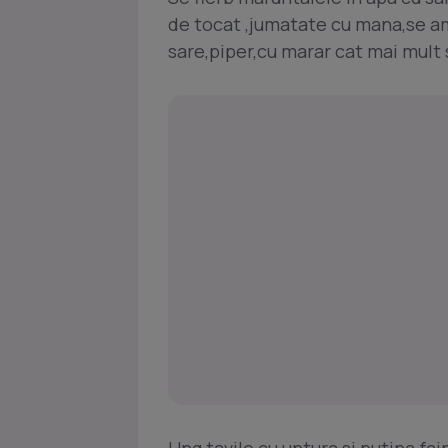
de tocat ,jumatate cu mana,se a
sare,piper,cu marar cat mai mult s
Ung tavile cu untura si putina fai