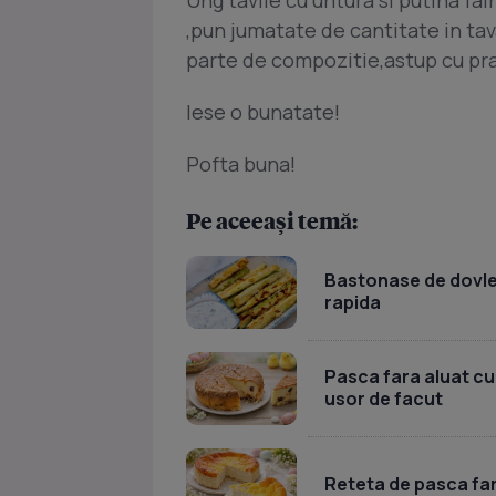
,pun jumatate de cantitate in tava
parte de compozitie,astup cu pra
Iese o bunatate!
Pofta buna!
Pe aceeași temă:
Bastonase de dovlece
rapida
Pasca fara aluat cu
usor de facut
Reteta de pasca far