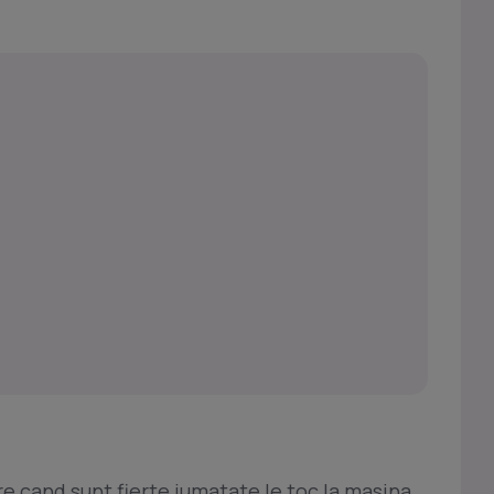
re,cand sunt fierte jumatate le toc la masina