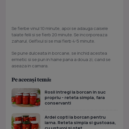
Se fierbe vinul 10 minute, apoi se adauga caisele
taiate felii si se fierb 20 minute. Se incorporeaza
zaharul, Gelfixul si se mai fierb 4-5 minute.
Se pune dulceata in borcane, se inchid acestea
ermetic si se pun in haine pana a doua zi, cand se
aseaza in camara.
Pe aceeași temă:
Rosii intregi la borcan in suc
propriu - reteta simpla, fara
conservanti
Ardei copti la borcan pentru
iarna. Reteta simpla si gustoasa,
cu usturoi si otet