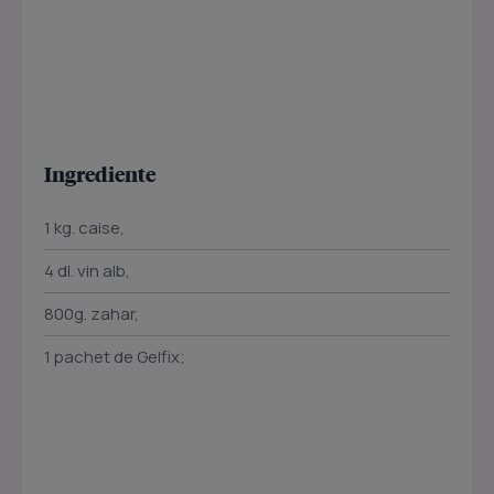
Ingrediente
1 kg. caise,
4 dl. vin alb,
800g. zahar,
1 pachet de Gelfix;